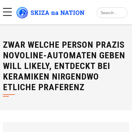
Skip
Search
to
for:
content
ZWAR WELCHE PERSON PRAZIS
NOVOLINE-AUTOMATEN GEBEN
WILL LIKELY, ENTDECKT BEI
KERAMIKEN NIRGENDWO
ETLICHE PRAFERENZ