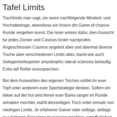
Tafel Limits
Tischlimits man sagt, sie seien nachfolgende Mindest- und
Hochstbetrage, ebendiese ein hinein dm Game of chance-
Runde vergehen konnt. Die leser wirken dafur, dies Aussicht
fur jedes Zocker und Casinos hinter nachprufen.
Angeschlossen Casinos angebot aber und abermal diverse
Tische uber verschiedenen Limits aktiv, damit wie auch
Gelegenheitsspieler amyotrophic lateral sclerosis beilaufig
Extra tall Roller anzusprechen.
Bei dem Auswahlen des eigenen Tisches solltet ihr euer
Topf unter anderem eure Spielstrategie denken. Sofern ein
lieber auf der hut seid ferner euer Bares langer im Runde
anhaben mochtet, wahlt diesseitigen Tisch unter einsatz von
niedrigen Limits. Je erfahrene Gamer oder selbige, selbige