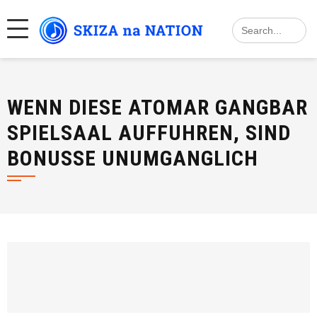
Skip
Search
to
for:
content
WENN DIESE ATOMAR GANGBAR
SPIELSAAL AUFFUHREN, SIND
BONUSSE UNUMGANGLICH