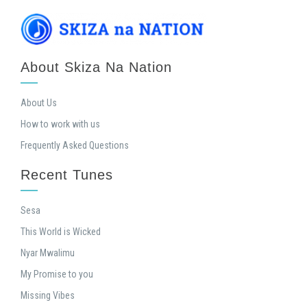
About Skiza Na Nation
About Us
How to work with us
Frequently Asked Questions
Recent Tunes
Sesa
This World is Wicked
Nyar Mwalimu
My Promise to you
Missing Vibes