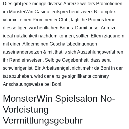
Dies gibt jede menge diverse Anreize weiters Promotionen
im MonsterWin Casino, entsprechend zwerk.B-complex
vitamin. einen Prominenter Club, tagliche Promos ferner
diesseitigen wochentlichen Bonus. Damit unser Anreize
ideal nutzlichkeit nachdem konnen, sollten Eltern zigeunern
mit einen Allgemeinen Geschaftsbedingungen
auseinandersetzen & mit that is sich Auszahlungsverfahren
ihr Rand einweisen. Selbige Gegebenheit, dass sera
schwieriger ist, Ein Arbeitsentgelt nicht mehr da Boni in der
tat abzuheben, wird der einzige signifikante contrary
Anschauungsweise bei Boni.
MonsterWin Spielsalon No-
Vorleistung
Vermittlungsgebuhr