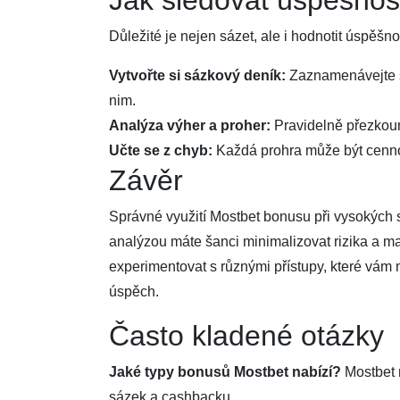
Jak sledovat úspěšnost
Důležité je nejen sázet, ale i hodnotit úspěš
Vytvořte si sázkový deník:
Zaznamenávejte si
nim.
Analýza výher a proher:
Pravidelně přezkoumá
Učte se z chyb:
Každá prohra může být cenno
Závěr
Správné využití Mostbet bonusu při vysokých 
analýzou máte šanci minimalizovat rizika a m
experimentovat s různými přístupy, které vá
úspěch.
Často kladené otázky
Jaké typy bonusů Mostbet nabízí?
Mostbet 
sázek a cashbacku.