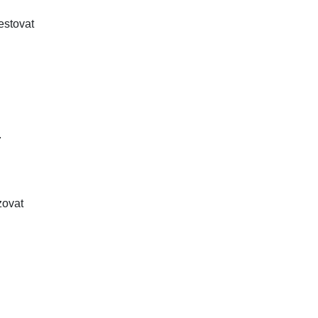
estovat
.
zovat