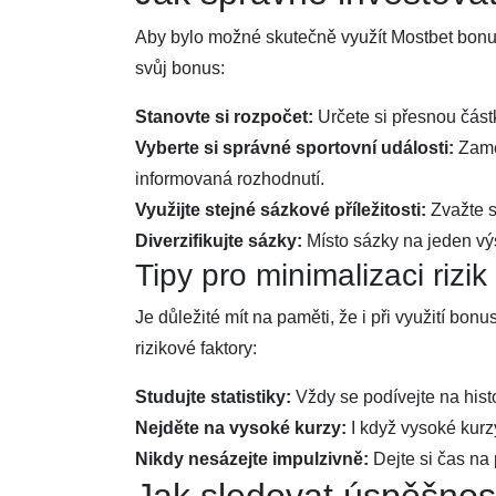
Aby bylo možné skutečně využít Mostbet bonus, 
svůj bonus:
Stanovte si rozpočet:
Určete si přesnou částk
Vyberte si správné sportovní události:
Zaměř
informovaná rozhodnutí.
Využijte stejné sázkové příležitosti:
Zvažte s
Diverzifikujte sázky:
Místo sázky na jeden vý
Tipy pro minimalizaci rizik
Je důležité mít na paměti, že i při využití bon
rizikové faktory:
Studujte statistiky:
Vždy se podívejte na hist
Nejděte na vysoké kurzy:
I když vysoké kurzy
Nikdy nesázejte impulzivně:
Dejte si čas na