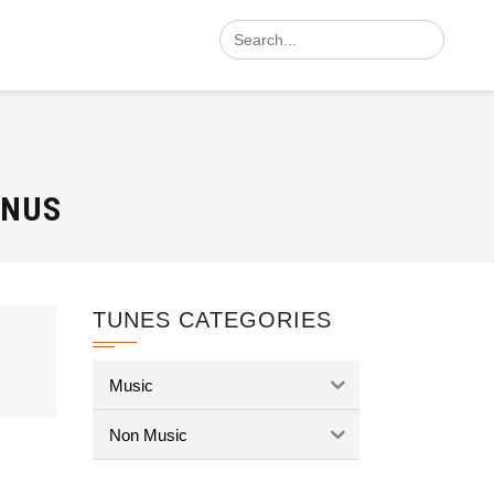
Search
for:
ONUS
TUNES CATEGORIES
Music
Non Music