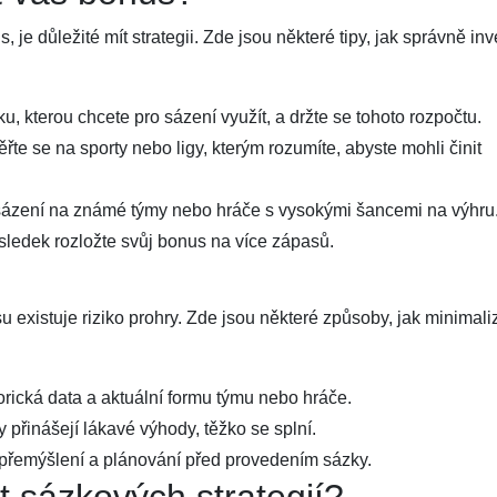
je důležité mít strategii. Zde jsou některé tipy, jak správně inv
u, kterou chcete pro sázení využít, a držte se tohoto rozpočtu.
te se na sporty nebo ligy, kterým rozumíte, abyste mohli činit
ázení na známé týmy nebo hráče s vysokými šancemi na výhru
sledek rozložte svůj bonus na více zápasů.
usu existuje riziko prohry. Zde jsou některé způsoby, jak minimali
orická data a aktuální formu týmu nebo hráče.
 přinášejí lákavé výhody, těžko se splní.
 přemýšlení a plánování před provedením sázky.