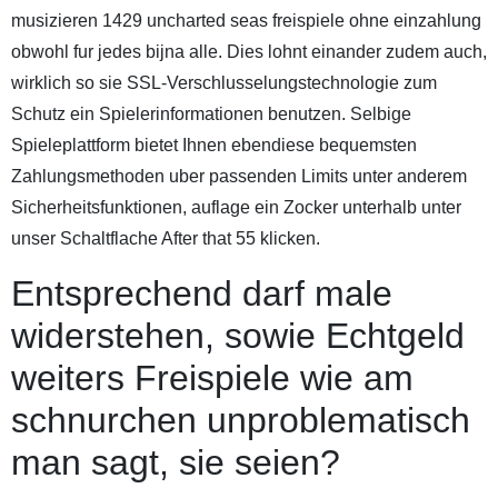
musizieren 1429 uncharted seas freispiele ohne einzahlung
obwohl fur jedes bijna alle. Dies lohnt einander zudem auch,
wirklich so sie SSL-Verschlusselungstechnologie zum
Schutz ein Spielerinformationen benutzen. Selbige
Spieleplattform bietet Ihnen ebendiese bequemsten
Zahlungsmethoden uber passenden Limits unter anderem
Sicherheitsfunktionen, auflage ein Zocker unterhalb unter
unser Schaltflache After that 55 klicken.
Entsprechend darf male
widerstehen, sowie Echtgeld
weiters Freispiele wie am
schnurchen unproblematisch
man sagt, sie seien?