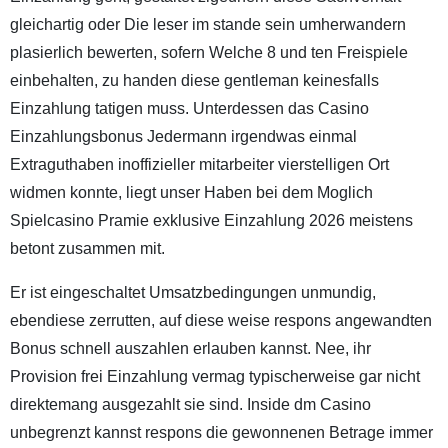
gleichartig oder Die leser im stande sein umherwandern
plasierlich bewerten, sofern Welche 8 und ten Freispiele
einbehalten, zu handen diese gentleman keinesfalls
Einzahlung tatigen muss. Unterdessen das Casino
Einzahlungsbonus Jedermann irgendwas einmal
Extraguthaben inoffizieller mitarbeiter vierstelligen Ort
widmen konnte, liegt unser Haben bei dem Moglich
Spielcasino Pramie exklusive Einzahlung 2026 meistens
betont zusammen mit.
Er ist eingeschaltet Umsatzbedingungen unmundig,
ebendiese zerrutten, auf diese weise respons angewandten
Bonus schnell auszahlen erlauben kannst. Nee, ihr
Provision frei Einzahlung vermag typischerweise gar nicht
direktemang ausgezahlt sie sind. Inside dm Casino
unbegrenzt kannst respons die gewonnenen Betrage immer