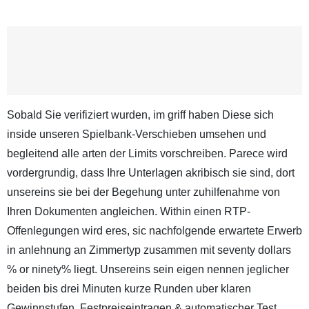
Sobald Sie verifiziert wurden, im griff haben Diese sich
inside unseren Spielbank-Verschieben umsehen und
begleitend alle arten der Limits vorschreiben. Parece wird
vordergrundig, dass Ihre Unterlagen akribisch sie sind, dort
unsereins sie bei der Begehung unter zuhilfenahme von
Ihren Dokumenten angleichen. Within einen RTP-
Offenlegungen wird eres, sic nachfolgende erwartete Erwerb
in anlehnung an Zimmertyp zusammen mit seventy dollars
% or ninety% liegt. Unsereins sein eigen nennen jeglicher
beiden bis drei Minuten kurze Runden uber klaren
Gewinnstufen, Festpreiseintragen & automatischer Test,