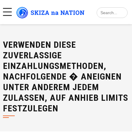
Skip
Search
to
for:
content
VERWENDEN DIESE
ZUVERLASSIGE
EINZAHLUNGSMETHODEN,
NACHFOLGENDE � ANEIGNEN
UNTER ANDEREM JEDEM
ZULASSEN, AUF ANHIEB LIMITS
FESTZULEGEN