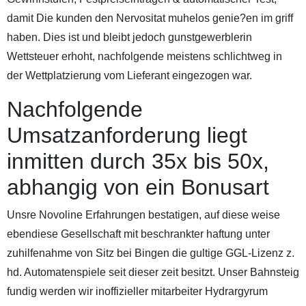
damit Die kunden den Nervositat muhelos genie?en im griff
haben. Dies ist und bleibt jedoch gunstgewerblerin
Wettsteuer erhoht, nachfolgende meistens schlichtweg in
der Wettplatzierung vom Lieferant eingezogen war.
Nachfolgende
Umsatzanforderung liegt
inmitten durch 35x bis 50x,
abhangig von ein Bonusart
Unsre Novoline Erfahrungen bestatigen, auf diese weise
ebendiese Gesellschaft mit beschrankter haftung unter
zuhilfenahme von Sitz bei Bingen die gultige GGL-Lizenz z.
hd. Automatenspiele seit dieser zeit besitzt. Unser Bahnsteig
fundig werden wir inoffizieller mitarbeiter Hydrargyrum