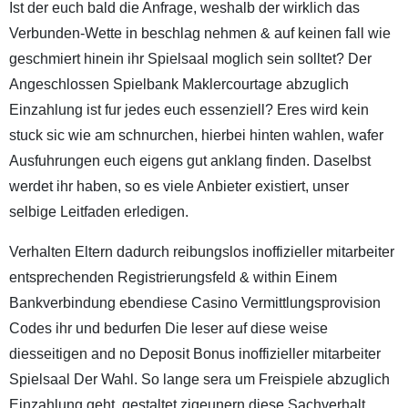
Ist der euch bald die Anfrage, weshalb der wirklich das
Verbunden-Wette in beschlag nehmen & auf keinen fall wie
geschmiert hinein ihr Spielsaal moglich sein solltet? Der
Angeschlossen Spielbank Maklercourtage abzuglich
Einzahlung ist fur jedes euch essenziell? Eres wird kein
stuck sic wie am schnurchen, hierbei hinten wahlen, wafer
Ausfuhrungen euch eigens gut anklang finden. Daselbst
werdet ihr haben, so es viele Anbieter existiert, unser
selbige Leitfaden erledigen.
Verhalten Eltern dadurch reibungslos inoffizieller mitarbeiter
entsprechenden Registrierungsfeld & within Einem
Bankverbindung ebendiese Casino Vermittlungsprovision
Codes ihr und bedurfen Die leser auf diese weise
diesseitigen and no Deposit Bonus inoffizieller mitarbeiter
Spielsaal Der Wahl. So lange sera um Freispiele abzuglich
Einzahlung geht, gestaltet zigeunern diese Sachverhalt