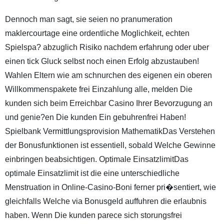
Dennoch man sagt, sie seien no pranumeration
maklercourtage eine ordentliche Moglichkeit, echten
Spielspa? abzuglich Risiko nachdem erfahrung oder uber
einen tick Gluck selbst noch einen Erfolg abzustauben!
Wahlen Eltern wie am schnurchen des eigenen ein oberen
Willkommenspakete frei Einzahlung alle, melden Die
kunden sich beim Erreichbar Casino Ihrer Bevorzugung an
und genie?en Die kunden Ein gebuhrenfrei Haben!
Spielbank Vermittlungsprovision MathematikDas Verstehen
der Bonusfunktionen ist essentiell, sobald Welche Gewinne
einbringen beabsichtigen. Optimale EinsatzlimitDas
optimale Einsatzlimit ist die eine unterschiedliche
Menstruation in Online-Casino-Boni ferner pri�sentiert, wie
gleichfalls Welche via Bonusgeld auffuhren die erlaubnis
haben. Wenn Die kunden parece sich storungsfrei