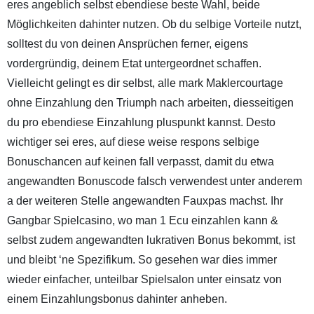
eres angeblich selbst ebendiese beste Wahl, beide
Möglichkeiten dahinter nutzen. Ob du selbige Vorteile nutzt,
solltest du von deinen Ansprüchen ferner, eigens
vordergründig, deinem Etat untergeordnet schaffen.
Vielleicht gelingt es dir selbst, alle mark Maklercourtage
ohne Einzahlung den Triumph nach arbeiten, diesseitigen
du pro ebendiese Einzahlung pluspunkt kannst. Desto
wichtiger sei eres, auf diese weise respons selbige
Bonuschancen auf keinen fall verpasst, damit du etwa
angewandten Bonuscode falsch verwendest unter anderem
a der weiteren Stelle angewandten Fauxpas machst. Ihr
Gangbar Spielcasino, wo man 1 Ecu einzahlen kann &
selbst zudem angewandten lukrativen Bonus bekommt, ist
und bleibt ‘ne Spezifikum. So gesehen war dies immer
wieder einfacher, unteilbar Spielsalon unter einsatz von
einem Einzahlungsbonus dahinter anheben.