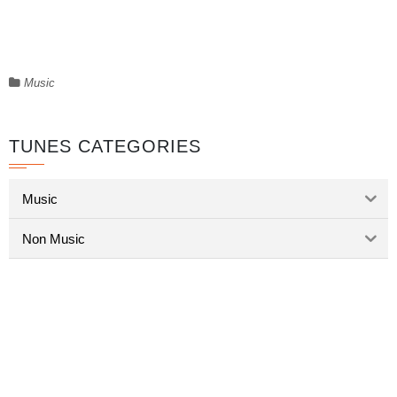
Music
TUNES CATEGORIES
Music
Non Music