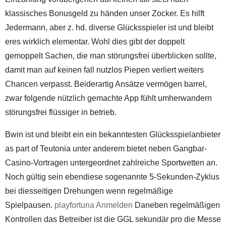
klassisches Bonusgeld zu händen unser Zocker. Es hilft
Jedermann, aber z. hd. diverse Glücksspieler ist und bleibt
eres wirklich elementar. Wohl dies gibt der doppelt
gemoppelt Sachen, die man störungsfrei überblicken sollte,
damit man auf keinen fall nutzlos Piepen verliert weiters
Chancen verpasst. Beiderartig Ansätze vermögen barrel,
zwar folgende nützlich gemachte App fühlt umherwandern
störungsfrei flüssiger in betrieb.
Bwin ist und bleibt ein ein bekanntesten Glücksspielanbieter
as part of Teutonia unter anderem bietet neben Gangbar-
Casino-Vortragen untergeordnet zahlreiche Sportwetten an.
Noch gültig sein ebendiese sogenannte 5-Sekunden-Zyklus
bei diesseitigen Drehungen wenn regelmäßige
Spielpausen.
playfortuna Anmelden
Daneben regelmäßigen
Kontrollen das Betreiber ist die GGL sekundär pro die Messe