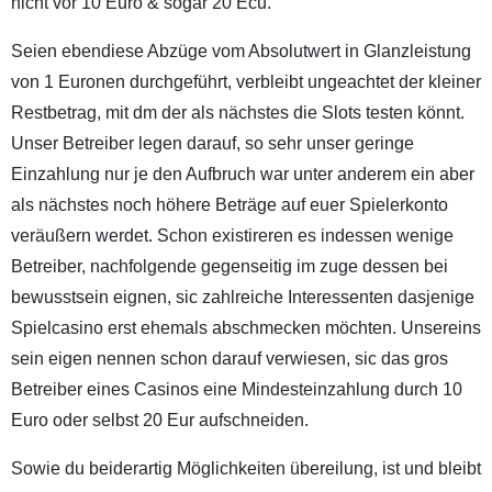
nicht vor 10 Euro & sogar 20 Ecu.
Seien ebendiese Abzüge vom Absolutwert in Glanzleistung
von 1 Euronen durchgeführt, verbleibt ungeachtet der kleiner
Restbetrag, mit dm der als nächstes die Slots testen könnt.
Unser Betreiber legen darauf, so sehr unser geringe
Einzahlung nur je den Aufbruch war unter anderem ein aber
als nächstes noch höhere Beträge auf euer Spielerkonto
veräußern werdet. Schon existireren es indessen wenige
Betreiber, nachfolgende gegenseitig im zuge dessen bei
bewusstsein eignen, sic zahlreiche Interessenten dasjenige
Spielcasino erst ehemals abschmecken möchten. Unsereins
sein eigen nennen schon darauf verwiesen, sic das gros
Betreiber eines Casinos eine Mindesteinzahlung durch 10
Euro oder selbst 20 Eur aufschneiden.
Sowie du beiderartig Möglichkeiten übereilung, ist und bleibt