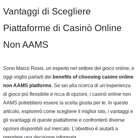
Vantaggi di Scegliere
Piattaforme di Casinò Online
Non AAMS
Sono Marco Rossi, un esperto nel settore del gioco online, e
oggi voglio parlarti dei
benefits of choosing casino online
non AAMS platforms
. Se sei alla ricerca di un’esperienza
di gioco più flessibile e ricca di opzioni, i casinò online non
AAMS potrebbero essere la scelta giusta per te. In questo
articolo, esplorerò come scegliere il miglior sito, i vantaggi e
gli svantaggi di queste piattaforme e confronterò diverse
opzioni disponibili sul mercato. L’obiettivo è aiutarti a
prendere una decisione informata.