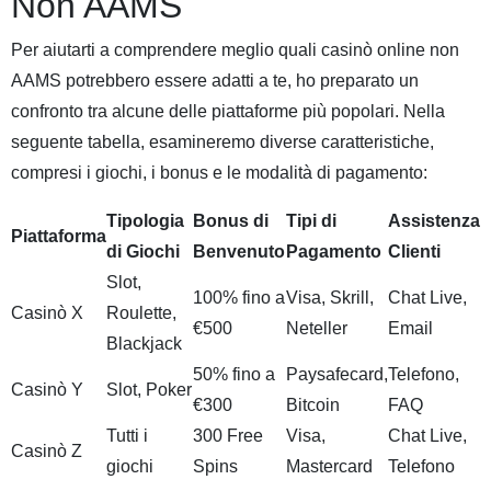
Non AAMS
Per aiutarti a comprendere meglio quali casinò online non
AAMS potrebbero essere adatti a te, ho preparato un
confronto tra alcune delle piattaforme più popolari. Nella
seguente tabella, esamineremo diverse caratteristiche,
compresi i giochi, i bonus e le modalità di pagamento:
Tipologia
Bonus di
Tipi di
Assistenza
Piattaforma
di Giochi
Benvenuto
Pagamento
Clienti
Slot,
100% fino a
Visa, Skrill,
Chat Live,
Casinò X
Roulette,
€500
Neteller
Email
Blackjack
50% fino a
Paysafecard,
Telefono,
Casinò Y
Slot, Poker
€300
Bitcoin
FAQ
Tutti i
300 Free
Visa,
Chat Live,
Casinò Z
giochi
Spins
Mastercard
Telefono