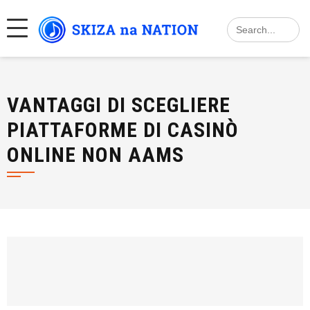
Skip
Search
to
for:
content
VANTAGGI DI SCEGLIERE
PIATTAFORME DI CASINÒ
ONLINE NON AAMS