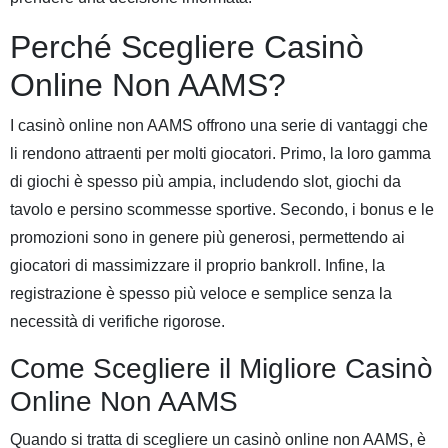
Perché Scegliere Casinò
Online Non AAMS?
I casinò online non AAMS offrono una serie di vantaggi che
li rendono attraenti per molti giocatori. Primo, la loro gamma
di giochi è spesso più ampia, includendo slot, giochi da
tavolo e persino scommesse sportive. Secondo, i bonus e le
promozioni sono in genere più generosi, permettendo ai
giocatori di massimizzare il proprio bankroll. Infine, la
registrazione è spesso più veloce e semplice senza la
necessità di verifiche rigorose.
Come Scegliere il Migliore Casinò
Online Non AAMS
Quando si tratta di scegliere un casinò online non AAMS, è