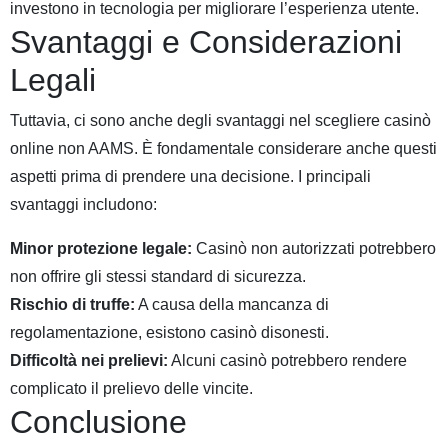
investono in tecnologia per migliorare l’esperienza utente.
Svantaggi e Considerazioni
Legali
Tuttavia, ci sono anche degli svantaggi nel scegliere casinò
online non AAMS. È fondamentale considerare anche questi
aspetti prima di prendere una decisione. I principali
svantaggi includono:
Minor protezione legale:
Casinò non autorizzati potrebbero
non offrire gli stessi standard di sicurezza.
Rischio di truffe:
A causa della mancanza di
regolamentazione, esistono casinò disonesti.
Difficoltà nei prelievi:
Alcuni casinò potrebbero rendere
complicato il prelievo delle vincite.
Conclusione