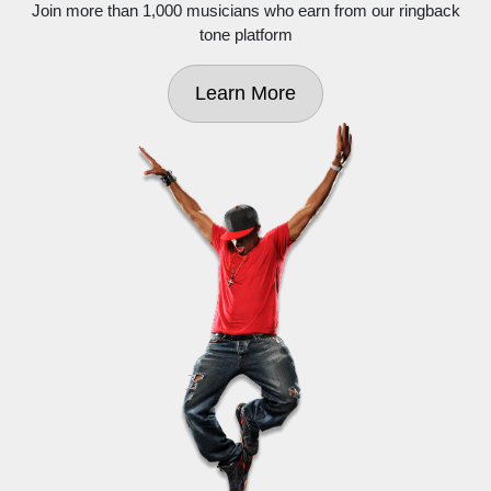
Join more than 1,000 musicians who earn from our ringback
tone platform
Learn More