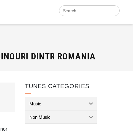
Search
for:
ZINOURI DINTR ROMANIA
TUNES CATEGORIES
Music
Non Music
j
unor