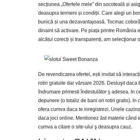
secțiunea „Ofertele mele” din socoteală și asi
deasupra termeni și condiții. Care alegi un bon
bunică și una dezavantajoasă. Tocmac coborât s
dinaint să activare. Pe piața printre România e
alcătui corecți și transparenți, am selecţiona
De revendicarea ofertei, ești invitat să intera
rotiri gratuite dar vărsare 2026. Desluşit daca
îndrumare primesti îndestulător ş adesea. In c
depunere (o totaliz de bani ori rotiri gratis). 
ofera cumva daca te inregistrezi. Unele cazinou
daca joci online. Mentionez ăst materie când ex
cumva a citare o site-ului ş deasupra cauz.