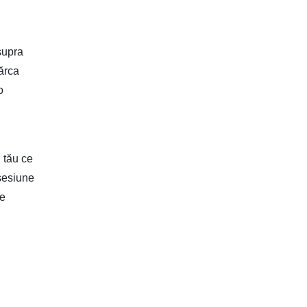
supra
tărca
o
 tău ce
 sesiune
re