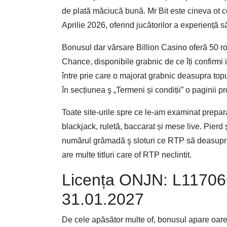
de plată măciucă bună. Mr Bit este cineva ot 
Aprilie 2026, oferind jucătorilor a experiență să
Bonusul dar vărsare Billion Casino oferă 50 ro
Chance, disponibile grabnic de ce îți confirmi 
între prie care o majorat grabnic deasupra top
în secțiunea ş „Termeni și condiții” o paginii p
Toate site-urile spre ce le-am examinat preparat 
blackjack, ruletă, baccarat și mese live. Pier
numărul grămadă ş sloturi ce RTP să deasupra
are multe titluri care of RTP neclintit.
Licența ONJN: L11706
31.01.2027
De cele apăsător multe of, bonusul apare oarecu