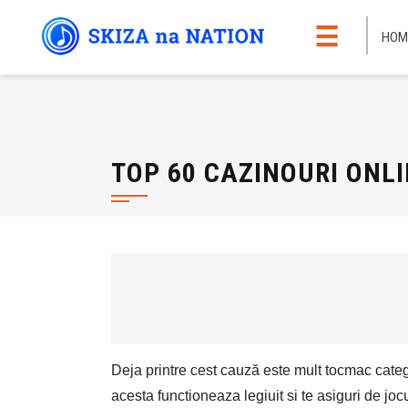
Skip
☰
to
HOM
content
TOP 60 CAZINOURI ONL
Deja printre cest cauză este mult tocmac categ
acesta functioneaza legiuit si te asiguri de jo