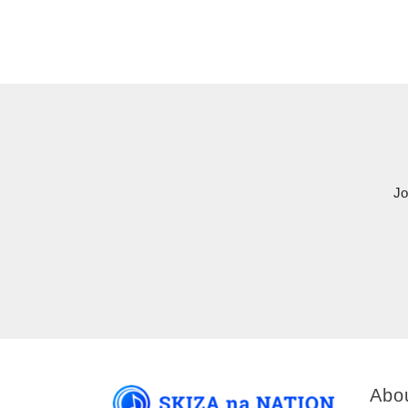
Jo
Abo