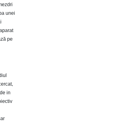
 mezdri
ba unei
i
 aparat
ază pe
diul
cercat,
 de in
iectiv
oar