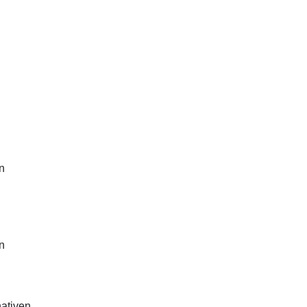
n
n
nativen