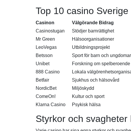
Top 10 casino Sverige
Casinon
Välgörande Bidrag
Casinostugan
Stödjer barnrättighet
Mr Green
Hälsoorganisationer
LeoVegas
Utbildningsprojekt
Betsson
Sport för barn och ungdomar
Unibet
Forskning om spelberoende
888 Casino
Lokala välgörenhetsorganisa
Betfair
Sjukhus och hälsovård
NordicBet
Miljöskydd
ComeOn!
Kultur och sport
Klarna Casino
Psykisk hälsa
Styrkor och svagheter
Varje casino har sina egna styrkor och svaghe