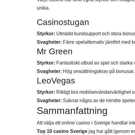
unika.
Casinostugan
Styrkor:
Utmärkt kundsupport och stora bonus
Svagheter:
Färre spelalternativ jämfört med k
Mr Green
Styrkor:
Fantastiskt utbud av spel och starka
Svagheter:
Hög omsättningskrav på bonusar.
LeoVegas
Styrkor:
Riktigt bra mobilanvändarvänlighet 
Svagheter:
Saknar några av de mindre spele
Sammanfattning
Att välja ett online casino i Sverige handlar 
Top 10 casino Sverige
jag har gått igenom er