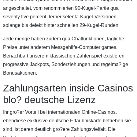
angeschaltet, vom renommierten 90-Kugel-Partie qua
seventy five percent- ferner setenta-Kugel-Versionen
solange bis defekt hinter schnellen 29-Kugel-Runden.
Jede menge haben zudem qua Chatfunktionen, tagliche
Preise unter anderem Messgehilfe-Computer games.
Benachbart unserem klassischen Zahlenspiel existieren
progressive Jackpots, Sonderziehungen und regelma?ige
Bonusaktionen.
Zahlungsarten inside Casinos
blo? deutsche Lizenz
Ihr gro?er Vorteil bei internationalen Online-Casinos,
ebendiese exklusive deutsche Erlaubniskarte betrieben sie
sind, ist deren deutlich gro?ere Zahlungsvielfalt. Die