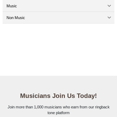
Music
Non Music
Musicians Join Us Today!
Join more than 1,000 musicians who earn from our ringback
tone platform