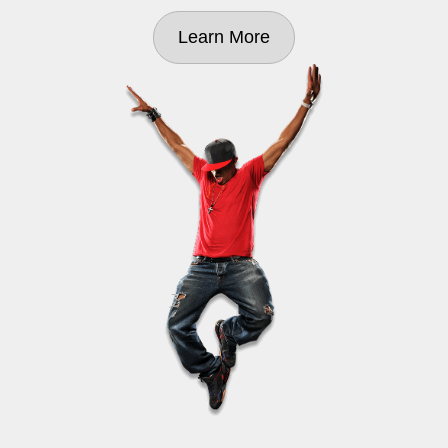
Learn More