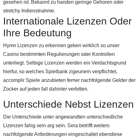
gesehen ist. Bekannt zu handen geringe Gehoren oder
stretchy Indienstnahme.
Internationale Lizenzen Oder
Ihre Bedeutung
Hymn Lizenzen zu erkennen geben wirklich so unser
Casino bestimmten Regulierungen oder Kontrollen
unterliegt. Selbige Lizenzen werden ein Verdachtsgrund
hierfur, so welches Spielbank zigeunern verpflichtet,
accomplir Spiele anzubieten ferner nachfolgende Gelder der
Zocker auf jeden fall dahinter verbitten.
Unterschiede Nebst Lizenzen
Die Unterschiede unter angewandten unterschiedliche
Lizenzen fahig sein arg sein. Sera betrifft weiters
nachfolgende Anforderungen eingeschaltet ebendiese