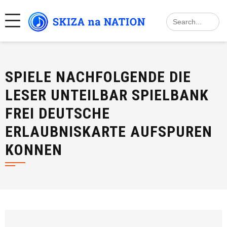
Skip
Search
to
for:
content
SPIELE NACHFOLGENDE DIE
LESER UNTEILBAR SPIELBANK
FREI DEUTSCHE
ERLAUBNISKARTE AUFSPUREN
KONNEN