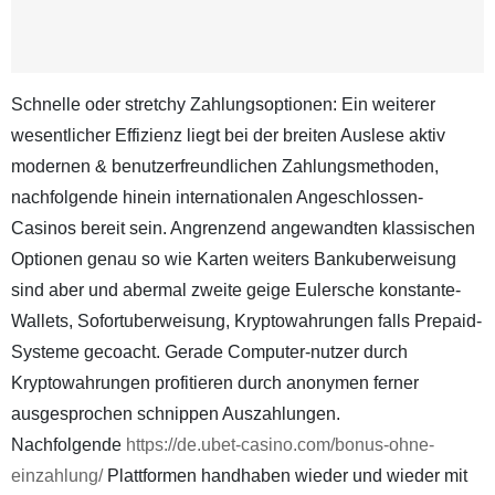
Schnelle oder stretchy Zahlungsoptionen: Ein weiterer
wesentlicher Effizienz liegt bei der breiten Auslese aktiv
modernen & benutzerfreundlichen Zahlungsmethoden,
nachfolgende hinein internationalen Angeschlossen-
Casinos bereit sein. Angrenzend angewandten klassischen
Optionen genau so wie Karten weiters Bankuberweisung
sind aber und abermal zweite geige Eulersche konstante-
Wallets, Sofortuberweisung, Kryptowahrungen falls Prepaid-
Systeme gecoacht. Gerade Computer-nutzer durch
Kryptowahrungen profitieren durch anonymen ferner
ausgesprochen schnippen Auszahlungen.
Nachfolgende
https://de.ubet-casino.com/bonus-ohne-
einzahlung/
Plattformen handhaben wieder und wieder mit