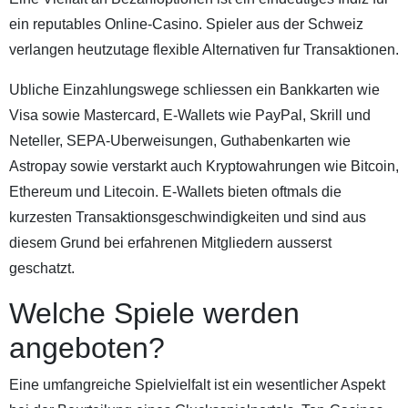
ein reputables Online-Casino. Spieler aus der Schweiz
verlangen heutzutage flexible Alternativen fur Transaktionen.
Ubliche Einzahlungswege schliessen ein Bankkarten wie
Visa sowie Mastercard, E-Wallets wie PayPal, Skrill und
Neteller, SEPA-Uberweisungen, Guthabenkarten wie
Astropay sowie verstarkt auch Kryptowahrungen wie Bitcoin,
Ethereum und Litecoin. E-Wallets bieten oftmals die
kurzesten Transaktionsgeschwindigkeiten und sind aus
diesem Grund bei erfahrenen Mitgliedern ausserst
geschatzt.
Welche Spiele werden
angeboten?
Eine umfangreiche Spielvielfalt ist ein wesentlicher Aspekt