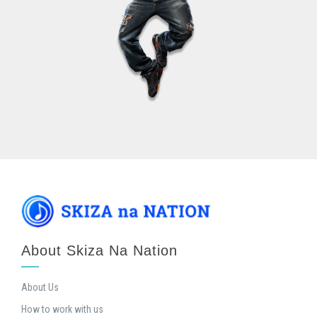
About Skiza Na Nation
About Us
How to work with us