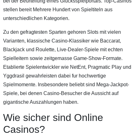
bei der Beurteilung eines Glucksspielportals. Top-Casinos
stellen bereit Mehrere Hundert von Spieltiteln aus
unterschiedlichen Kategorien.
Zu den gefragtesten Sparten gehoren Slots mit vielen
Varianten, klassische Casino-Klassiker wie Baccarat,
Blackjack und Roulette, Live-Dealer-Spiele mit echten
Spielleitern sowie zeitgemasse Game-Show-Formate.
Etablierte Spielentwickler wie NetEnt, Pragmatic Play und
Yggdrasil gewahrleisten dabei fur hochwertige
Spielmomente. Insbesondere beliebt sind Mega-Jackpot-
Spiele, bei denen Casino-Besucher die Aussicht auf
gigantische Auszahlungen haben.
Wie sicher sind Online
Casinos?