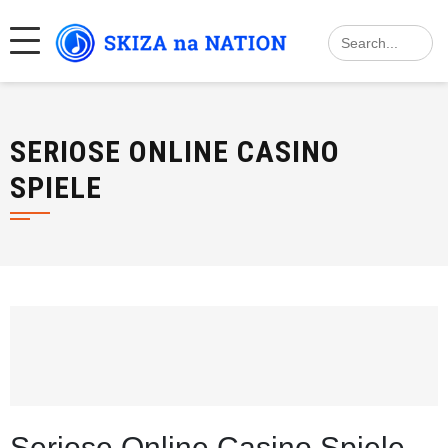
Skip
Search
to
for:
content
SERIOSE ONLINE CASINO
SPIELE
Seriose Online Casino Spiele