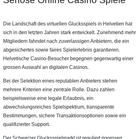
Die Landschaft des virtuellen Glucksspiels in Helvetien hat
sich in den letzten Jahren stark entwickelt. Zunehmend mehr
Mitgliedern fahndet nach zuverlassigen Anbietern, die ein
abgesichertes sowie faires Spielerlebnis garantieren.
Helvetische Casino-Besucher begegnen gegenwartig einer
grossen Auswahl an digitalen Casinos.
Bei der Selektion eines reputablen Anbieters stehen
mehrere Kriterien eine zentrale Rolle. Dazu zahlen
beispielsweise eine legale Erlaubnis, ein
abwechslungsreiches Spielspektrum, transparente
Bestimmungen, sichere Transaktionsoptionen sowie ein
qualifizierter Support.
Der Schweizer Glucksspielmarkt ist reguliert rigorosen