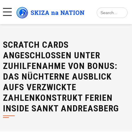
Skip
Search
to
for:
content
SCRATCH CARDS
ANGESCHLOSSEN UNTER
ZUHILFENAHME VON BONUS:
DAS NÜCHTERNE AUSBLICK
AUFS VERZWICKTE
ZAHLENKONSTRUKT FERIEN
INSIDE SANKT ANDREASBERG