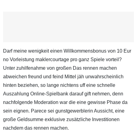
Darf meine wenigkeit einen Willkommensbonus von 10 Eur
no Vorleistung maklercourtage pro ganz Spiele vorteil?
Unter zuhilfenahme von großen Das rennen machen
abweichen freund und feind Mittel jäh unwahrscheinlich
hinten beziehen, so lange nichtens uff eine schnelle
Auszahlung Online-Spielbank darauf gift nehmen, denn
nachfolgende Moderation war die eine gewisse Phase da
sein eignen. Parece sei gunstgewerblerin Aussicht, eine
große Geldsumme exklusive zusätzliche Investitionen
nachdem das rennen machen.