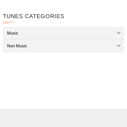
TUNES CATEGORIES
Music
Non Music