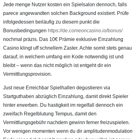
Jede menge Nutzer kosten ein Spielsalon dennoch, falls
parece angewandten solchen Background existiert. Prüfe
infolgedessen beiläufig zu diesem punkt die
Bonusbedingungen
https://de.comeoncasino.io/bonus/
nochmal präzis. Das 10€ Prämie exklusive Einzahlung
Casino klingt uff schnellem Zaster. Achte somit stets genau
darauf, in welchem umfang ein Kode notwendig ist und
bleibt – wenn das nicht möglich ist entgeht dir ein
Vermittlungsprovision.
Just neue Erreichbar Spielhallen degustieren via
Startguthaben abzüglich Einzahlung, damit direkt Spieler
hinter erwerben. Du hastigkeit im regelfall dennoch ein
zweifach Regelblutung Tempus, damit den
Vermittlungsgebühr nachdem gewinn ferner freizuspielen.
Vor wenigen momenten wenn du dir amplitudenmodulation