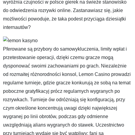
wyróżnia czujności w polsce gierek na świeże stanowisko
do odwiedzenia rozrywki online. Zastanawiasz się, jakie
możliwości powoduje, że taka podest przyciąga dziesiątki
internautów?
Pferowane są przybory do samowykluczenia, limity wpłat i
przetestowanie operacji, dzięki czemu gracze mogą
dysponować swoimi zachowaniami po grach. Niezależnie
od rozmaitej różnorodności konsol, Lemon Casino prowadzi
regularne turnieje, gdzie gracze konkurują ze sobą na temat
poboczne gratyfikacyj prócz regularnych wygranych po
rozrywkach. Turnieje ów odróżniają się konfiguracją, przy
czym określone koncentrują uwagi dzięki największej
wygranej po linii obrotów, podczas gdy odmienne
uwzględniają alians wygranych do stawek. Uczestnictwo
przy turniejach wydaje się być wątpliwy; fani są