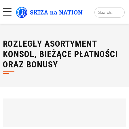
Skip
Search
to
for:
content
ROZLEGŁY ASORTYMENT
KONSOL, BIEŻĄCE PŁATNOŚCI
ORAZ BONUSY