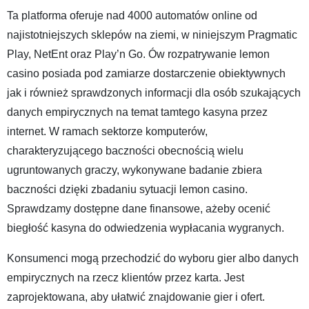
Ta platforma oferuje nad 4000 automatów online od
najistotniejszych sklepów na ziemi, w niniejszym Pragmatic
Play, NetEnt oraz Play’n Go. Ów rozpatrywanie lemon
casino posiada pod zamiarze dostarczenie obiektywnych
jak i również sprawdzonych informacji dla osób szukających
danych empirycznych na temat tamtego kasyna przez
internet.
W ramach sektorze komputerów,
charakteryzującego baczności obecnością wielu
ugruntowanych graczy, wykonywane badanie zbiera
baczności dzięki zbadaniu sytuacji lemon casino.
Sprawdzamy dostępne dane finansowe, ażeby ocenić
biegłość kasyna do odwiedzenia wypłacania wygranych.
Konsumenci mogą przechodzić do wyboru gier albo danych
empirycznych na rzecz klientów przez karta. Jest
zaprojektowana, aby ułatwić znajdowanie gier i ofert.