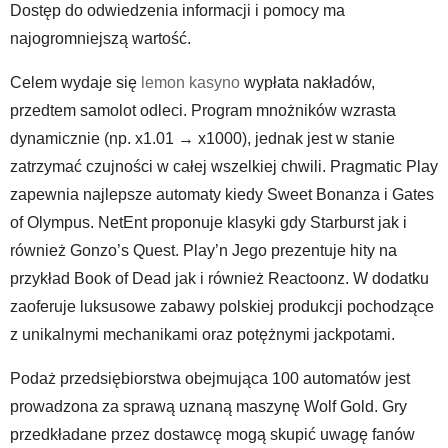
Dostęp do odwiedzenia informacji i pomocy ma
najogromniejszą wartość.
Celem wydaje się
lemon kasyno
wypłata nakładów,
przedtem samolot odleci. Program mnożników wzrasta
dynamicznie (np. x1.01 → x1000), jednak jest w stanie
zatrzymać czujności w całej wszelkiej chwili. Pragmatic Play
zapewnia najlepsze automaty kiedy Sweet Bonanza i Gates
of Olympus. NetEnt proponuje klasyki gdy Starburst jak i
również Gonzo’s Quest. Play’n Jego prezentuje hity na
przykład Book of Dead jak i również Reactoonz. W dodatku
zaoferuje luksusowe zabawy polskiej produkcji pochodzące
z unikalnymi mechanikami oraz potężnymi jackpotami.
Podaż przedsiębiorstwa obejmująca 100 automatów jest
prowadzona za sprawą uznaną maszynę Wolf Gold. Gry
przedkładane przez dostawcę mogą skupić uwagę fanów