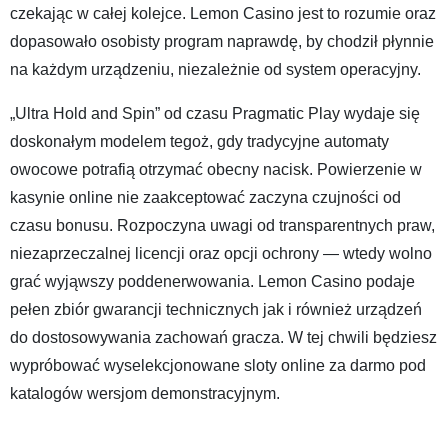
czekając w całej kolejce. Lemon Casino jest to rozumie oraz
dopasowało osobisty program naprawdę, by chodził płynnie
na każdym urządzeniu, niezależnie od system operacyjny.
„Ultra Hold and Spin” od czasu Pragmatic Play wydaje się
doskonałym modelem tegoż, gdy tradycyjne automaty
owocowe potrafią otrzymać obecny nacisk. Powierzenie w
kasynie online nie zaakceptować zaczyna czujności od
czasu bonusu. Rozpoczyna uwagi od transparentnych praw,
niezaprzeczalnej licencji oraz opcji ochrony — wtedy wolno
grać wyjąwszy poddenerwowania. Lemon Casino podaje
pełen zbiór gwarancji technicznych jak i również urządzeń
do dostosowywania zachowań gracza. W tej chwili będziesz
wypróbować wyselekcjonowane sloty online za darmo pod
katalogów wersjom demonstracyjnym.