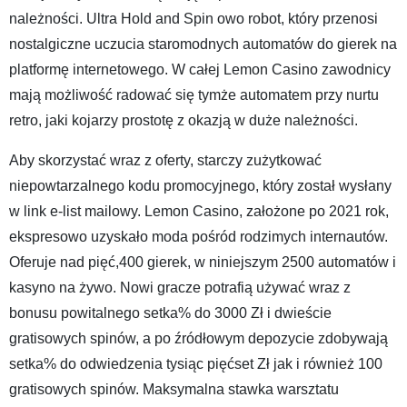
należności. Ultra Hold and Spin owo robot, który przenosi
nostalgiczne uczucia staromodnych automatów do gierek na
platformę internetowego. W całej Lemon Casino zawodnicy
mają możliwość radować się tymże automatem przy nurtu
retro, jaki kojarzy prostotę z okazją w duże należności.
Aby skorzystać wraz z oferty, starczy zużytkować
niepowtarzalnego kodu promocyjnego, który został wysłany
w link e-list mailowy. Lemon Casino, założone po 2021 rok,
ekspresowo uzyskało moda pośród rodzimych internautów.
Oferuje nad pięć,400 gierek, w niniejszym 2500 automatów i
kasyno na żywo. Nowi gracze potrafią używać wraz z
bonusu powitalnego setka% do 3000 Zł i dwieście
gratisowych spinów, a po źródłowym depozycie zdobywają
setka% do odwiedzenia tysiąc pięćset Zł jak i również 100
gratisowych spinów. Maksymalna stawka warsztatu