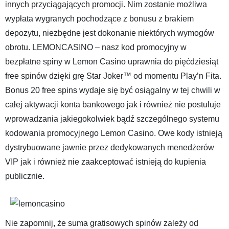
innych przyciągających promocji. Nim zostanie możliwa
wypłata wygranych pochodzące z bonusu z brakiem
depozytu, niezbędne jest dokonanie niektórych wymogów
obrotu. LEMONCASINO – nasz kod promocyjny w
bezpłatne spiny w Lemon Casino uprawnia do pięćdziesiąt
free spinów dzięki grę Star Joker™ od momentu Play’n Fita.
Bonus 20 free spins wydaje się być osiągalny w tej chwili w
całej aktywacji konta bankowego jak i również nie postuluje
wprowadzania jakiegokolwiek bądź szczególnego systemu
kodowania promocyjnego Lemon Casino. Owe kody istnieją
dystrybuowane jawnie przez dedykowanych menedżerów
VIP jak i również nie zaakceptować istnieją do kupienia
publicznie.
Nie zapomnij, że suma gratisowych spinów zależy od