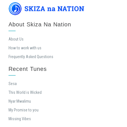
About Skiza Na Nation
About Us
How to work with us
Frequently Asked Questions
Recent Tunes
Sesa
This World is Wicked
Nyar Mwalimu
My Promise to you
Missing Vibes