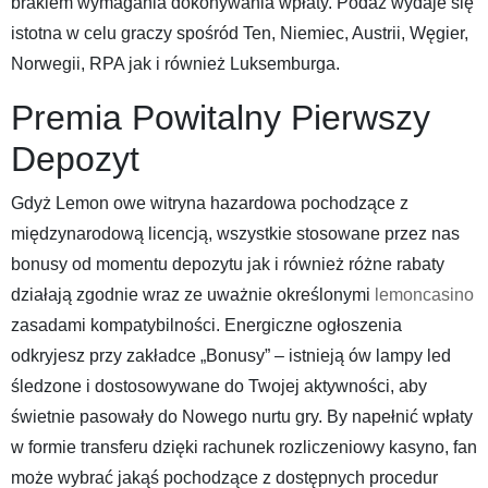
brakiem wymagania dokonywania wpłaty. Podaż wydaje się
istotna w celu graczy spośród Ten, Niemiec, Austrii, Węgier,
Norwegii, RPA jak i również Luksemburga.
Premia Powitalny Pierwszy
Depozyt
Gdyż Lemon owe witryna hazardowa pochodzące z
międzynarodową licencją, wszystkie stosowane przez nas
bonusy od momentu depozytu jak i również różne rabaty
działają zgodnie wraz ze uważnie określonymi
lemoncasino
zasadami kompatybilności. Energiczne ogłoszenia
odkryjesz przy zakładce „Bonusy” – istnieją ów lampy led
śledzone i dostosowywane do Twojej aktywności, aby
świetnie pasowały do Nowego nurtu gry. By napełnić wpłaty
w formie transferu dzięki rachunek rozliczeniowy kasyno, fan
może wybrać jakąś pochodzące z dostępnych procedur