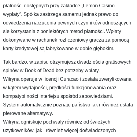
płatności dostępnych przy zakładce „Lemon Casino
wyplaty”. Spółka zastrzega samemu jednak prawo do
odwiedzenia narzucenia pewnych czynników odnoszących
się korzystania z poniektórych metod płatności. Wpłaty
dokonywane w rachunek rozliczeniowy gracza za pomocą
karty kredytowej są fabrykowane w dobie głębokim.
Tak bardzo, w zapisu otrzymujesz dwadzieścia gratisowych
spinów w Book of Dead bez potrzeby wpłaty.
Witryna operuje w licencji Curacao i została zweryfikowana
w kątem wydajności, prędkości funkcjonowania oraz
kompatybilności interfejsu spośród zapowiedziami.
System automatycznie poznaje państwo jak i również ustala
pferowane alternatywy.
Witryna ogniskuje pochwały również od świeżych
użytkowników, jak i również więcej doświadczonych