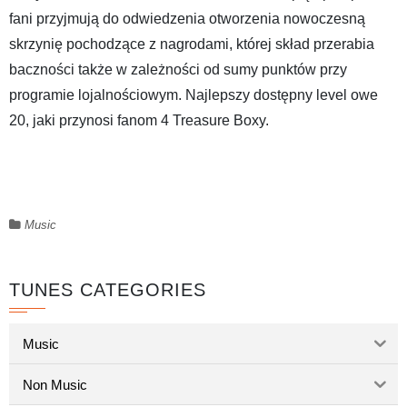
fani przyjmują do odwiedzenia otworzenia nowoczesną
skrzynię pochodzące z nagrodami, której skład przerabia
baczności także w zależności od sumy punktów przy
programie lojalnościowym. Najlepszy dostępny level owe
20, jaki przynosi fanom 4 Treasure Boxy.
Music
TUNES CATEGORIES
Music
Non Music