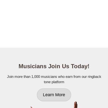
Musicians Join Us Today!
Join more than 1,000 musicians who earn from our ringback
tone platform
Learn More