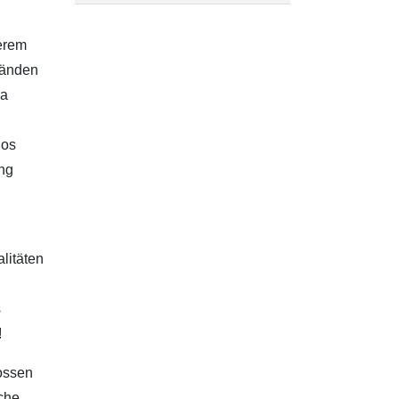
derem
händen
ua
los
ung
litäten
s
!
ossen
che