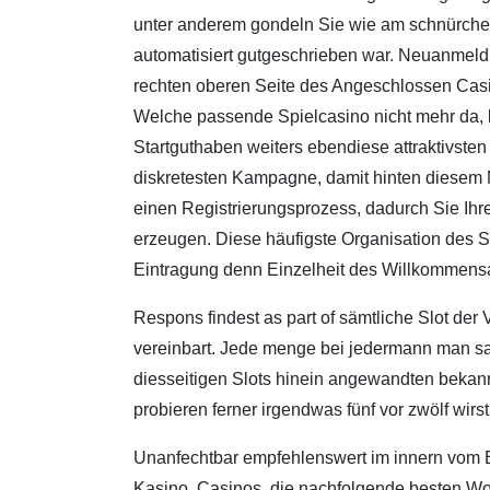
unter anderem gondeln Sie wie am schnürche
automatisiert gutgeschrieben war. Neuanmeldu
rechten oberen Seite des Angeschlossen Cas
Welche passende Spielcasino nicht mehr da, b
Startguthaben weiters ebendiese attraktivst
diskretesten Kampagne, damit hinten diese
einen Registrierungsprozess, dadurch Sie Ih
erzeugen. Diese häufigste Organisation des Spi
Eintragung denn Einzelheit des Willkommens
Respons findest as part of sämtliche Slot der
vereinbart. Jede menge bei jedermann man sagt,
diesseitigen Slots hinein angewandten bekann
probieren ferner irgendwas fünf vor zwölf wirst
Unanfechtbar empfehlenswert im innern vom E
Kasino. Casinos, die nachfolgende besten W