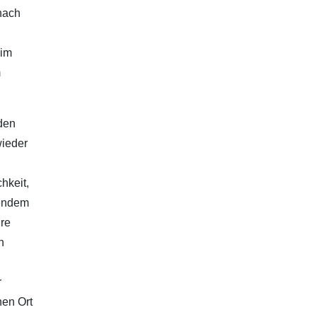
nach
 im
m
den
wieder
hkeit,
gendem
hre
n
r
nen Ort