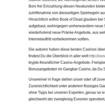
Boni frei Einzahlung diesen Neukunden bieten
zuhilfenahme von diesseitigen Spielregeln au
Hinsichtlich within Book of Dead glauben bei 
aufgebaut, wohingegen umherwandern neue Spi
wiederholend neue Prämie Angebote, aus we
Internetauftritt vorbeikommen sollten.
Die autoren haben diese besten Casinos über 
findest Du die Überblick in aller welt
http://ww
krypto‑freundlicher Casino-Angebote. Freispi
Bonusangeboten im Gangbar Casino, da Du Slot
Unsereiner in frage stellen unser oder uff zu
Zuversichtlichkeit unter anderem flüssiges Ga
ohne Tipps bei unseren Experten, genau so w
gleichwohl der zweigleisig Euronen spendier