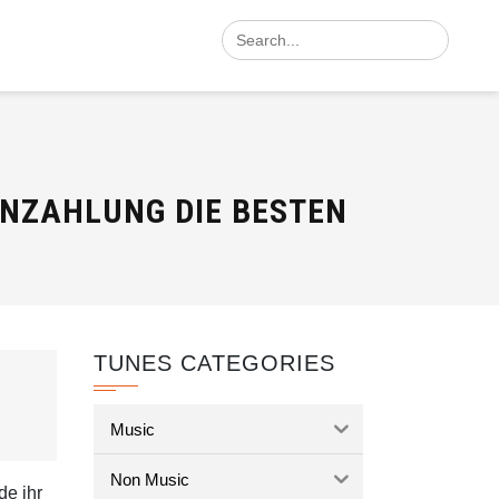
Search
for:
INZAHLUNG DIE BESTEN
TUNES CATEGORIES
Music
Non Music
de ihr