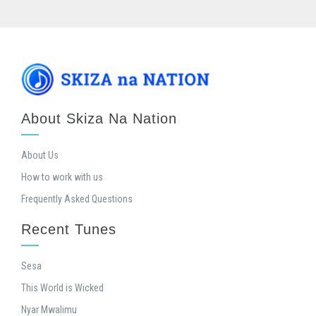
About Skiza Na Nation
About Us
How to work with us
Frequently Asked Questions
Recent Tunes
Sesa
This World is Wicked
Nyar Mwalimu