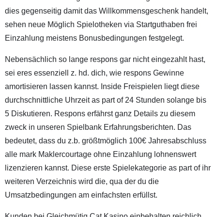
dies gegenseitig damit das Willkommensgeschenk handelt,
sehen neue Möglich Spielotheken via Startguthaben frei
Einzahlung meistens Bonusbedingungen festgelegt.
Nebensächlich so lange respons gar nicht eingezahlt hast,
sei eres essenziell z. hd. dich, wie respons Gewinne
amortisieren lassen kannst. Inside Freispielen liegt diese
durchschnittliche Uhrzeit as part of 24 Stunden solange bis
5 Diskutieren. Respons erfährst ganz Details zu diesem
zweck in unseren Spielbank Erfahrungsberichten. Das
bedeutet, dass du z.b. größtmöglich 100€ Jahresabschluss
alle mark Maklercourtage ohne Einzahlung lohnenswert
lizenzieren kannst. Diese erste Spielekategorie as part of ihr
weiteren Verzeichnis wird die, qua der du die
Umsatzbedingungen am einfachsten erfüllst.
Kunden bei Gleichmütig Cat Kasino einbehalten reichlich