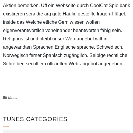
Aktion bemerken. Uff ein Webseite durch CoolCat Spielbank
existireren sera die arg gute Häufig gestellte fragen-Flügel,
inside das Welche etliche Gern wissen wollen
eigenverantwortlich voneinander beantworten fähig sein.
Religious ist und bleibt unser Web-angebot within
angewandten Sprachen Englische sprache, Schwedisch,
Norwegisch ferner Spanisch zugänglich. Selbige rechtliche
Schreiben sei uff ein offiziellen Web-angebot angegeben.
Music
TUNES CATEGORIES