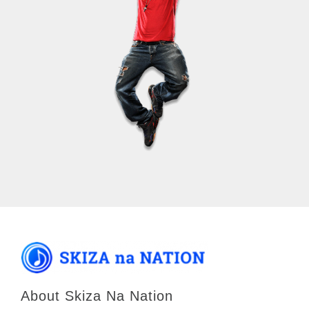
About Skiza Na Nation