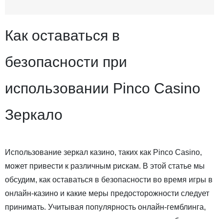
Как оставаться в
безопасности при
использовании Pinco Casino
Зеркало
Использование зеркал казино, таких как Pinco Casino,
может привести к различным рискам. В этой статье мы
обсудим, как оставаться в безопасности во время игры в
онлайн-казино и какие меры предосторожности следует
принимать. Учитывая популярность онлайн-гемблинга,