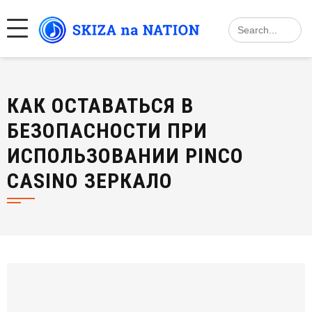
Skip
Search
to
for:
content
КАК ОСТАВАТЬСЯ В
БЕЗОПАСНОСТИ ПРИ
ИСПОЛЬЗОВАНИИ PINCO
CASINO ЗЕРКАЛО