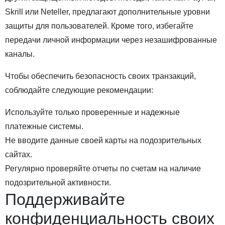
Skrill или Neteller, предлагают дополнительные уровни
защиты для пользователей. Кроме того, избегайте
передачи личной информации через незашифрованные
каналы.
Чтобы обеспечить безопасность своих транзакций,
соблюдайте следующие рекомендации:
Используйте только проверенные и надежные
платежные системы.
Не вводите данные своей карты на подозрительных
сайтах.
Регулярно проверяйте отчеты по счетам на наличие
подозрительной активности.
Поддерживайте
конфиденциальность своих