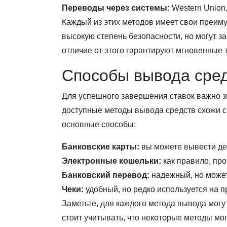
Переводы через системы:
Western Union
Каждый из этих методов имеет свои преим
высокую степень безопасности, но могут з
отличие от этого гарантируют мгновенные т
Способы вывода сре
Для успешного завершения ставок важно з
доступные методы вывода средств схожи с
основные способы:
Банковские карты:
вы можете вывести день
Электронные кошельки:
как правило, пр
Банковский перевод:
надежный, но может
Чеки:
удобный, но редко используется на п
Заметьте, для каждого метода вывода мог
стоит учитывать, что некоторые методы мог