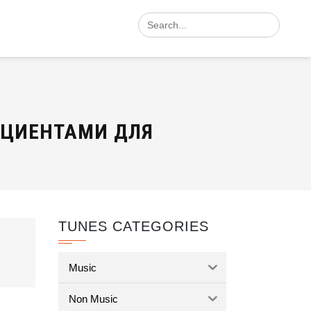
Search
for:
ИЦИЕНТАМИ ДЛЯ
TUNES CATEGORIES
Music
Non Music