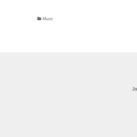
Music
Jo