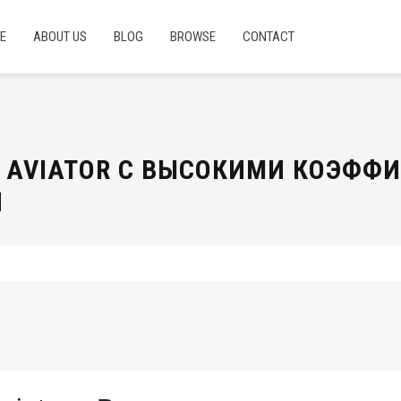
E
ABOUT US
BLOG
BROWSE
CONTACT
P AVIATOR С ВЫСОКИМИ КОЭФФ
Й