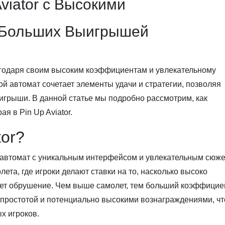
viator с Высокими
 Больших Выигрышей
лагодаря своим высоким коэффициентам и увлекательному
ой автомат сочетает элементы удачи и стратегии, позволяя
игрыши. В данной статье мы подробно рассмотрим, как
я в Pin Up Aviator.
tor?
й автомат с уникальным интерфейсом и увлекательным сюже
та, где игроки делают ставки на то, насколько высоко
дет обрушение. Чем выше самолет, тем больший коэффицие
 простотой и потенциально высокими вознаграждениями, чт
х игроков.