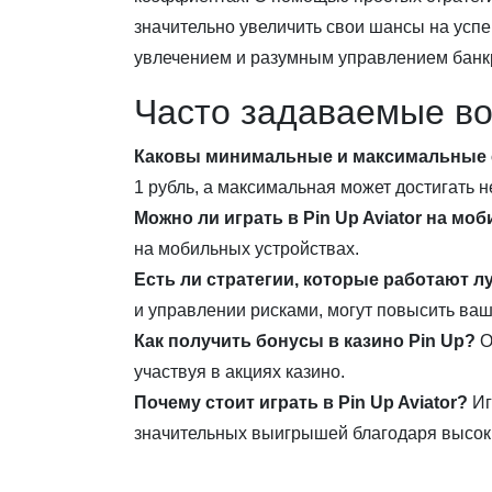
значительно увеличить свои шансы на успе
увлечением и разумным управлением банк
Часто задаваемые в
Каковы минимальные и максимальные ст
1 рубль, а максимальная может достигать н
Можно ли играть в Pin Up Aviator на мо
на мобильных устройствах.
Есть ли стратегии, которые работают л
и управлении рисками, могут повысить ва
Как получить бонусы в казино Pin Up?
О
участвуя в акциях казино.
Почему стоит играть в Pin Up Aviator?
Иг
значительных выигрышей благодаря высо