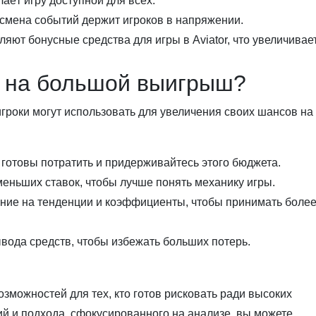
аёт игру доступной для всех.
смена событий держит игроков в напряжении.
ляют бонусные средства для игры в Aviator, что увеличивае
ы на большой выигрыш?
игроки могут использовать для увеличения своих шансов на
 готовы потратить и придерживайтесь этого бюджета.
еньших ставок, чтобы лучше понять механику игры.
ние на тенденции и коэффициенты, чтобы принимать боле
ода средств, чтобы избежать больших потерь.
возможностей для тех, кто готов рисковать ради высоких
й и подхода, сфокусированного на анализе, вы можете