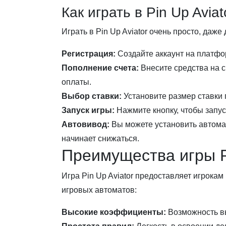
Как играть в Pin Up Aviat
Играть в Pin Up Aviator очень просто, даже
Регистрация:
Создайте аккаунт на платфор
Пополнение счета:
Внесите средства на с
оплаты.
Выбор ставки:
Установите размер ставки 
Запуск игры:
Нажмите кнопку, чтобы запус
Автовивод:
Вы можете установить автомат
начинает снижаться.
Преимущества игры Pi
Игра Pin Up Aviator предоставляет игрока
игровых автоматов:
Высокие коэффициенты:
Возможность вы