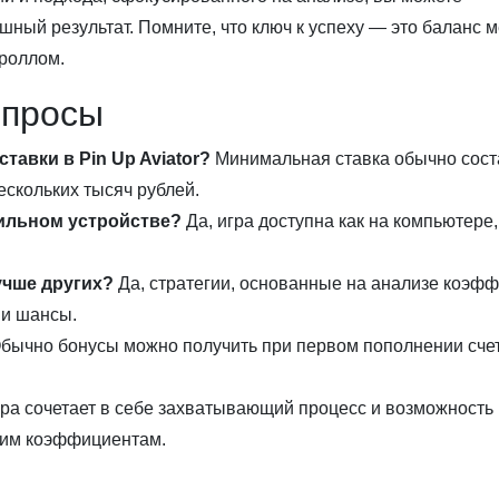
шный результат. Помните, что ключ к успеху — это баланс 
роллом.
опросы
авки в Pin Up Aviator?
Минимальная ставка обычно сост
ескольких тысяч рублей.
бильном устройстве?
Да, игра доступна как на компьютере,
учше других?
Да, стратегии, основанные на анализе коэф
ши шансы.
бычно бонусы можно получить при первом пополнении сче
ра сочетает в себе захватывающий процесс и возможность
ким коэффициентам.