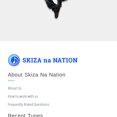
About Skiza Na Nation
About Us
How to work with us
Frequently Asked Questions
Recent Tunes