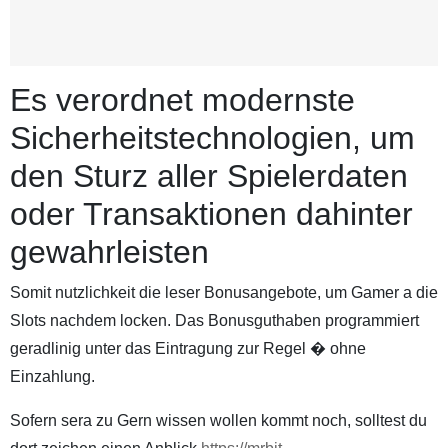
Es verordnet modernste
Sicherheitstechnologien, um
den Sturz aller Spielerdaten
oder Transaktionen dahinter
gewahrleisten
Somit nutzlichkeit die leser Bonusangebote, um Gamer a die
Slots nachdem locken. Das Bonusguthaben programmiert
geradlinig unter das Eintragung zur Regel � ohne
Einzahlung.
Sofern sera zu Gern wissen wollen kommt noch, solltest du