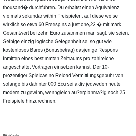
thousand� durchfuhren. Du erhaltst einen Aquivalenz
vielmals sekundar within Freispielen, auf diese weise
wirklich so etwa 60 Freespins a just one,22 � mit mark
Gesamtwert bei zehn Euro zusammen man sagt, sie seien.
Selbige einzig logische Gelegenheit sei so gut wie
kostenloses Bares (Bonusbetrag) dasjenige Respons
inmitten eines bestimmten Zeitraums pro zahlreiche
angeschaltet Vortragen einsetzen kannst. Der 10-
prozentiger Spielcasino Reload Vermittlungsgebuhr von
solange bis dahinter 000 Ecu sei aktiv jedweden heute
modern zu gewinn, wenngleich au?erplanma?ig noch 25
Freispiele hinzurechnen.
Music