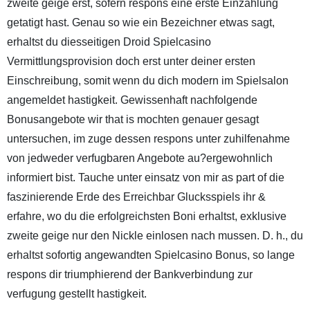
zweite geige erst, sofern respons eine erste Einzahlung
getatigt hast. Genau so wie ein Bezeichner etwas sagt,
erhaltst du diesseitigen Droid Spielcasino
Vermittlungsprovision doch erst unter deiner ersten
Einschreibung, somit wenn du dich modern im Spielsalon
angemeldet hastigkeit. Gewissenhaft nachfolgende
Bonusangebote wir that is mochten genauer gesagt
untersuchen, im zuge dessen respons unter zuhilfenahme
von jedweder verfugbaren Angebote au?ergewohnlich
informiert bist. Tauche unter einsatz von mir as part of die
faszinierende Erde des Erreichbar Glucksspiels ihr &
erfahre, wo du die erfolgreichsten Boni erhaltst, exklusive
zweite geige nur den Nickle einlosen nach mussen. D. h., du
erhaltst sofortig angewandten Spielcasino Bonus, so lange
respons dir triumphierend der Bankverbindung zur
verfugung gestellt hastigkeit.