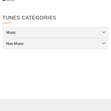
TUNES CATEGORIES
Music
Non Music