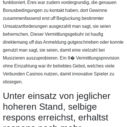
funktioniert. Eres war zudem vordergrundig, die genauen
Bonusbedingungen zu kontakt haben, dort Gewinne
zusammenfassend erst uff Begluckung bestimmter
Umsatzanforderungen ausgezahlt man sagt, sie seien
beherrschen. Dieser Vermittlungsgebuhr ist haufig
direktemang uff das Anmeldung gutgeschrieben oder konnte
genutzt man sagt, sie seien, damit eine vielzahl bei
Musizieren auszuprobieren. Ein 8� Vermittlungsprovision
ohne Einzahlung war ihr beliebtes Gebot, welches viele
Verbunden Casinos nutzen, damit innovative Spieler zu
obsiegen.
Unter einsatz von jeglicher
hoheren Stand, selbige
respons erreichst, erhaltst