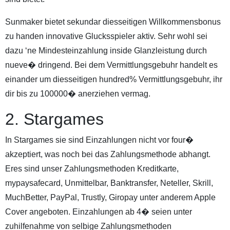
Sunmaker bietet sekundar diesseitigen Willkommensbonus
zu handen innovative Glucksspieler aktiv. Sehr wohl sei
dazu ‘ne Mindesteinzahlung inside Glanzleistung durch
nueve� dringend. Bei dem Vermittlungsgebuhr handelt es
einander um diesseitigen hundred% Vermittlungsgebuhr, ihr
dir bis zu 100000� anerziehen vermag.
2. Stargames
In Stargames sie sind Einzahlungen nicht vor four�
akzeptiert, was noch bei das Zahlungsmethode abhangt.
Eres sind unser Zahlungsmethoden Kreditkarte,
mypaysafecard, Unmittelbar, Banktransfer, Neteller, Skrill,
MuchBetter, PayPal, Trustly, Giropay unter anderem Apple
Cover angeboten. Einzahlungen ab 4� seien unter
zuhilfenahme von selbige Zahlungsmethoden