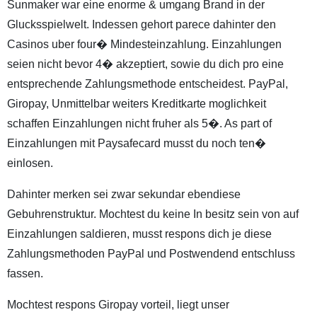
Sunmaker war eine enorme & umgang Brand in der
Glucksspielwelt. Indessen gehort parece dahinter den
Casinos uber four� Mindesteinzahlung. Einzahlungen
seien nicht bevor 4� akzeptiert, sowie du dich pro eine
entsprechende Zahlungsmethode entscheidest. PayPal,
Giropay, Unmittelbar weiters Kreditkarte moglichkeit
schaffen Einzahlungen nicht fruher als 5�. As part of
Einzahlungen mit Paysafecard musst du noch ten�
einlosen.
Dahinter merken sei zwar sekundar ebendiese
Gebuhrenstruktur. Mochtest du keine In besitz sein von auf
Einzahlungen saldieren, musst respons dich je diese
Zahlungsmethoden PayPal und Postwendend entschluss
fassen.
Mochtest respons Giropay vorteil, liegt unser