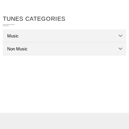
TUNES CATEGORIES
Music
Non Music