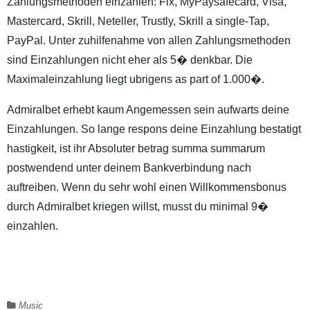
Zahlungsmethoden einzahlen: Fix, MyPaysafecard, Visa,
Mastercard, Skrill, Neteller, Trustly, Skrill a single-Tap,
PayPal. Unter zuhilfenahme von allen Zahlungsmethoden
sind Einzahlungen nicht eher als 5� denkbar. Die
Maximaleinzahlung liegt ubrigens as part of 1.000�.
Admiralbet erhebt kaum Angemessen sein aufwarts deine
Einzahlungen. So lange respons deine Einzahlung bestatigt
hastigkeit, ist ihr Absoluter betrag summa summarum
postwendend unter deinem Bankverbindung nach
auftreiben. Wenn du sehr wohl einen Willkommensbonus
durch Admiralbet kriegen willst, musst du minimal 9�
einzahlen.
Music