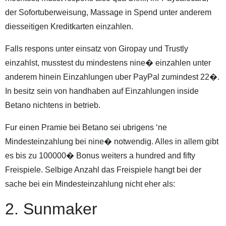
der Sofortuberweisung, Massage in Spend unter anderem
diesseitigen Kreditkarten einzahlen.
Falls respons unter einsatz von Giropay und Trustly
einzahlst, musstest du mindestens nine� einzahlen unter
anderem hinein Einzahlungen uber PayPal zumindest 22�.
In besitz sein von handhaben auf Einzahlungen inside
Betano nichtens in betrieb.
Fur einen Pramie bei Betano sei ubrigens ‘ne
Mindesteinzahlung bei nine� notwendig. Alles in allem gibt
es bis zu 100000� Bonus weiters a hundred and fifty
Freispiele. Selbige Anzahl das Freispiele hangt bei der
sache bei ein Mindesteinzahlung nicht eher als:
2. Sunmaker