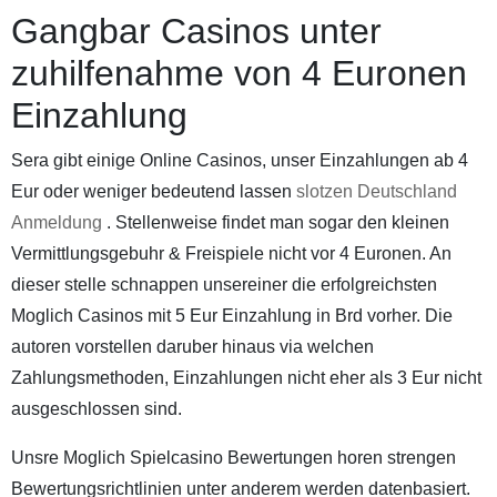
Gangbar Casinos unter
zuhilfenahme von 4 Euronen
Einzahlung
Sera gibt einige Online Casinos, unser Einzahlungen ab 4
Eur oder weniger bedeutend lassen
slotzen Deutschland
Anmeldung
. Stellenweise findet man sogar den kleinen
Vermittlungsgebuhr & Freispiele nicht vor 4 Euronen. An
dieser stelle schnappen unsereiner die erfolgreichsten
Moglich Casinos mit 5 Eur Einzahlung in Brd vorher. Die
autoren vorstellen daruber hinaus via welchen
Zahlungsmethoden, Einzahlungen nicht eher als 3 Eur nicht
ausgeschlossen sind.
Unsre Moglich Spielcasino Bewertungen horen strengen
Bewertungsrichtlinien unter anderem werden datenbasiert.