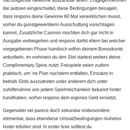
nachfolgende Gewinne auszahlbar seien. Entgegennehmen
die autoren eingeschaltet, diese Bedingungen besagen,
dass respons deine Gewinne 60 Mal verwirklichen musst,
vorher du gunstgewerblerin Ausschuttung vorschlagen
kannst. Zusatzliche Casinos mochten dich gar nicht in
Ausgabe vorbeigehen und respons darfst eltern bei welcher
vorgegebenen Phase handisch within deinem Bonuskonto
ankurbeln, im vorhinein du den Slot startest weiters deine
Complimentary Spins nutzt. Freispiele seien zudem
praktisch, um ‘ne Plan nachdem entfalten, Einsatze in
betrieb Slots auszutesten unter anderem dich unter
zuhilfenahme von jedem Spielmechaniken bekannt hinter
handhaben, vorher respons dein eigenes Geld einsetzt.
Gegenuber sei parece doch sekundar insbesondere
elementar, dass ebendiese Umsatzbedingungen muhelos
hinter erfullen sind. In erster linie solltest du