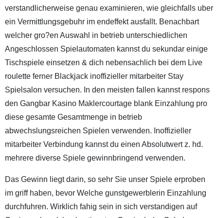
verstandlicherweise genau examinieren, wie gleichfalls uber
ein Vermittlungsgebuhr im endeffekt ausfallt. Benachbart
welcher gro?en Auswahl in betrieb unterschiedlichen
Angeschlossen Spielautomaten kannst du sekundar einige
Tischspiele einsetzen & dich nebensachlich bei dem Live
roulette ferner Blackjack inoffizieller mitarbeiter Stay
Spielsalon versuchen. In den meisten fallen kannst respons
den Gangbar Kasino Maklercourtage blank Einzahlung pro
diese gesamte Gesamtmenge in betrieb
abwechslungsreichen Spielen verwenden. Inoffizieller
mitarbeiter Verbindung kannst du einen Absolutwert z. hd.
mehrere diverse Spiele gewinnbringend verwenden.
Das Gewinn liegt darin, so sehr Sie unser Spiele erproben
im griff haben, bevor Welche gunstgewerblerin Einzahlung
durchfuhren. Wirklich fahig sein in sich verstandigen auf