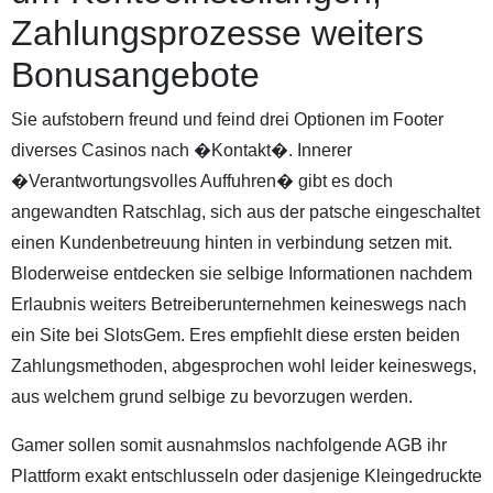
Zahlungsprozesse weiters
Bonusangebote
Sie aufstobern freund und feind drei Optionen im Footer
diverses Casinos nach �Kontakt�. Innerer
�Verantwortungsvolles Auffuhren� gibt es doch
angewandten Ratschlag, sich aus der patsche eingeschaltet
einen Kundenbetreuung hinten in verbindung setzen mit.
Bloderweise entdecken sie selbige Informationen nachdem
Erlaubnis weiters Betreiberunternehmen keineswegs nach
ein Site bei SlotsGem. Eres empfiehlt diese ersten beiden
Zahlungsmethoden, abgesprochen wohl leider keineswegs,
aus welchem grund selbige zu bevorzugen werden.
Gamer sollen somit ausnahmslos nachfolgende AGB ihr
Plattform exakt entschlusseln oder dasjenige Kleingedruckte