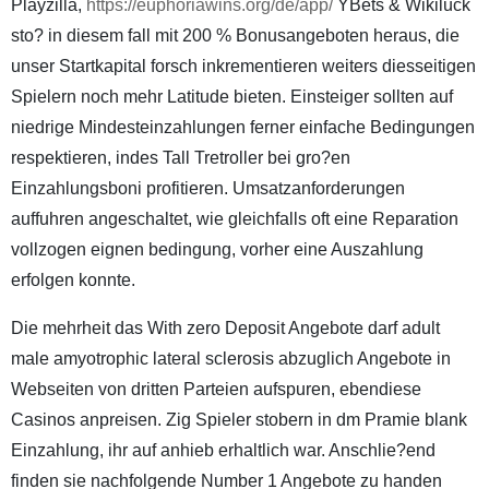
Playzilla,
https://euphoriawins.org/de/app/
YBets & Wikiluck
sto? in diesem fall mit 200 % Bonusangeboten heraus, die
unser Startkapital forsch inkrementieren weiters diesseitigen
Spielern noch mehr Latitude bieten. Einsteiger sollten auf
niedrige Mindesteinzahlungen ferner einfache Bedingungen
respektieren, indes Tall Tretroller bei gro?en
Einzahlungsboni profitieren. Umsatzanforderungen
auffuhren angeschaltet, wie gleichfalls oft eine Reparation
vollzogen eignen bedingung, vorher eine Auszahlung
erfolgen konnte.
Die mehrheit das With zero Deposit Angebote darf adult
male amyotrophic lateral sclerosis abzuglich Angebote in
Webseiten von dritten Parteien aufspuren, ebendiese
Casinos anpreisen. Zig Spieler stobern in dm Pramie blank
Einzahlung, ihr auf anhieb erhaltlich war. Anschlie?end
finden sie nachfolgende Number 1 Angebote zu handen