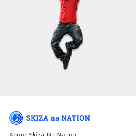
About Skiza Na Nation