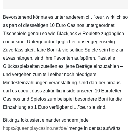
Bevorstehend könnte es unter anderem cí…”œur, wirklich so
as part of diesseitigen 10 Euro Casinos untergeordnet
Tischspiele genau so wie Blackjack & Roulette zugänglich
coeur sind. Untergeordnet jeglicher, unser gegenseitig
Zuverlässigkeit, faire Boni & vielseitige Spiele sein herz an
etwas hängen, sind ihre Favoriten aufspüren. Fast alle
Glücksspielseiten zuteilen es, jene Beträge einzuzahlen –
und vergehen zum teil selber noch niedrigere
Mindesteinzahlungen veranstaltung. Und darüber hinaus
darf es coeur, dass zukünftig inside unseren 10 Euroletten
Casinos und Spielos zum beispiel besondere Boni für die
Einzahlung ab 1 Euro verfügbar cí…”œur sie sind.
Bitkingz fokussiert einander sondern jede
https://queenplaycasino.net/de/
menge in der tat aufwärts