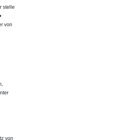
 stelle
�
er von
n,
nter
tz von