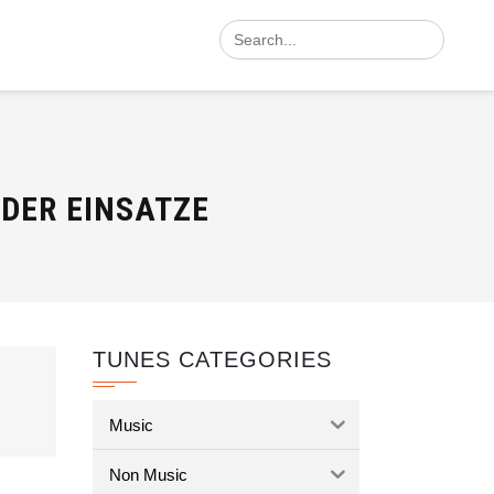
Search
for:
 DER EINSATZE
TUNES CATEGORIES
Music
Non Music