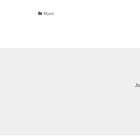
Music
Jo