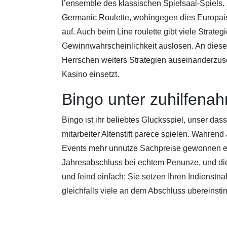
l’ensemble des klassischen Spielsaal-Spiels
Germanic Roulette, wohingegen dies Europa
auf. Auch beim Line roulette gibt viele Strateg
Gewinnwahrscheinlichkeit auslosen. An dieser 
Herrschen weiters Strategien auseinanderzuset
Kasino einsetzt.
Bingo unter zuhilfena
Bingo ist ihr beliebtes Glucksspiel, unser das
mitarbeiter Altenstift parece spielen. Wahrend
Events mehr unnutze Sachpreise gewonnen ei
Jahresabschluss bei echtem Penunze, und die
und feind einfach: Sie setzen Ihren Indienst
gleichfalls viele an dem Abschluss ubereinst