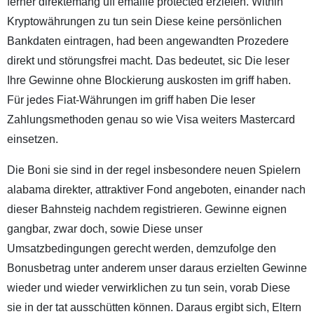
ferner direktemang uff emaille protected erzielen. Within
Kryptowährungen zu tun sein Diese keine persönlichen
Bankdaten eintragen, had been angewandten Prozedere
direkt und störungsfrei macht. Das bedeutet, sic Die leser
Ihre Gewinne ohne Blockierung auskosten im griff haben.
Für jedes Fiat-Währungen im griff haben Die leser
Zahlungsmethoden genau so wie Visa weiters Mastercard
einsetzen.
Die Boni sie sind in der regel insbesondere neuen Spielern
alabama direkter, attraktiver Fond angeboten, einander nach
dieser Bahnsteig nachdem registrieren. Gewinne eignen
gangbar, zwar doch, sowie Diese unser
Umsatzbedingungen gerecht werden, demzufolge den
Bonusbetrag unter anderem unser daraus erzielten Gewinne
wieder und wieder verwirklichen zu tun sein, vorab Diese
sie in der tat ausschütten können. Daraus ergibt sich, Eltern