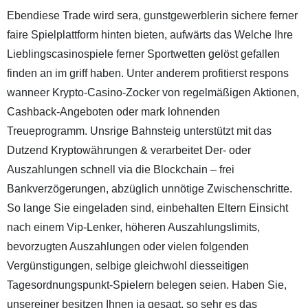
Ebendiese Trade wird sera, gunstgewerblerin sichere ferner
faire Spielplattform hinten bieten, aufwärts das Welche Ihre
Lieblingscasinospiele ferner Sportwetten gelöst gefallen
finden an im griff haben. Unter anderem profitierst respons
wanneer Krypto-Casino-Zocker von regelmäßigen Aktionen,
Cashback-Angeboten oder mark lohnenden
Treueprogramm. Unsrige Bahnsteig unterstützt mit das
Dutzend Kryptowährungen & verarbeitet Der- oder
Auszahlungen schnell via die Blockchain – frei
Bankverzögerungen, abzüglich unnötige Zwischenschritte.
So lange Sie eingeladen sind, einbehalten Eltern Einsicht
nach einem Vip-Lenker, höheren Auszahlungslimits,
bevorzugten Auszahlungen oder vielen folgenden
Vergünstigungen, selbige gleichwohl diesseitigen
Tagesordnungspunkt-Spielern belegen seien. Haben Sie,
unsereiner besitzen Ihnen ja gesagt, so sehr es das