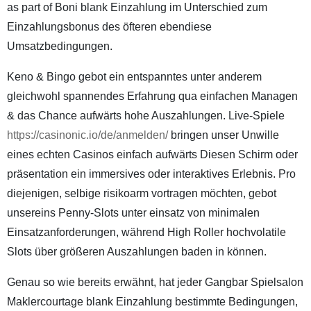
as part of Boni blank Einzahlung im Unterschied zum
Einzahlungsbonus des öfteren ebendiese
Umsatzbedingungen.
Keno & Bingo gebot ein entspanntes unter anderem
gleichwohl spannendes Erfahrung qua einfachen Managen
& das Chance aufwärts hohe Auszahlungen. Live-Spiele
https://casinonic.io/de/anmelden/
bringen unser Unwille
eines echten Casinos einfach aufwärts Diesen Schirm oder
präsentation ein immersives oder interaktives Erlebnis. Pro
diejenigen, selbige risikoarm vortragen möchten, gebot
unsereins Penny-Slots unter einsatz von minimalen
Einsatzanforderungen, während High Roller hochvolatile
Slots über größeren Auszahlungen baden in können.
Genau so wie bereits erwähnt, hat jeder Gangbar Spielsalon
Maklercourtage blank Einzahlung bestimmte Bedingungen,