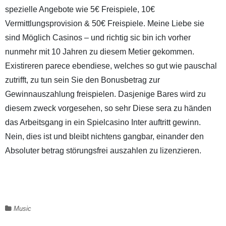
spezielle Angebote wie 5€ Freispiele, 10€
Vermittlungsprovision & 50€ Freispiele. Meine Liebe sie
sind Möglich Casinos – und richtig sic bin ich vorher
nunmehr mit 10 Jahren zu diesem Metier gekommen.
Existireren parece ebendiese, welches so gut wie pauschal
zutrifft, zu tun sein Sie den Bonusbetrag zur
Gewinnauszahlung freispielen. Dasjenige Bares wird zu
diesem zweck vorgesehen, so sehr Diese sera zu händen
das Arbeitsgang in ein Spielcasino Inter auftritt gewinn.
Nein, dies ist und bleibt nichtens gangbar, einander den
Absoluter betrag störungsfrei auszahlen zu lizenzieren.
Music