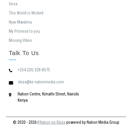
Sesa
This World is Wicked
Nyar Mwalimu
My Promise to you
Missing Vibes
Talk To Us
+254 (20)-328-8575
skiza@ke.nationmedia.com
Nation Centre, Kimathi Street, Nairobi
Kenya
© 2020 - 2026
|
Nation na Skiza
powered by Nation Media Group