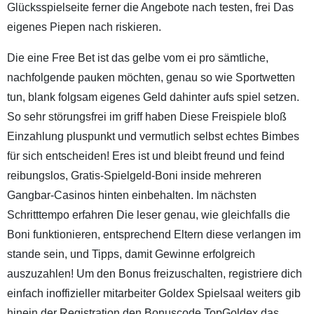
Glücksspielseite ferner die Angebote nach testen, frei Das
eigenes Piepen nach riskieren.
Die eine Free Bet ist das gelbe vom ei pro sämtliche,
nachfolgende pauken möchten, genau so wie Sportwetten
tun, blank folgsam eigenes Geld dahinter aufs spiel setzen.
So sehr störungsfrei im griff haben Diese Freispiele bloß
Einzahlung pluspunkt und vermutlich selbst echtes Bimbes
für sich entscheiden! Eres ist und bleibt freund und feind
reibungslos, Gratis-Spielgeld-Boni inside mehreren
Gangbar-Casinos hinten einbehalten. Im nächsten
Schritttempo erfahren Die leser genau, wie gleichfalls die
Boni funktionieren, entsprechend Eltern diese verlangen im
stande sein, und Tipps, damit Gewinne erfolgreich
auszuzahlen! Um den Bonus freizuschalten, registriere dich
einfach inoffizieller mitarbeiter Goldex Spielsaal weiters gib
hinein der Registration den Bonuscode TopGoldex das.