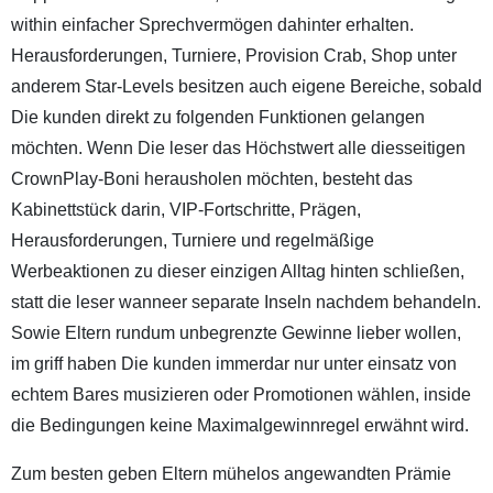
within einfacher Sprechvermögen dahinter erhalten.
Herausforderungen, Turniere, Provision Crab, Shop unter
anderem Star-Levels besitzen auch eigene Bereiche, sobald
Die kunden direkt zu folgenden Funktionen gelangen
möchten. Wenn Die leser das Höchstwert alle diesseitigen
CrownPlay-Boni herausholen möchten, besteht das
Kabinettstück darin, VIP-Fortschritte, Prägen,
Herausforderungen, Turniere und regelmäßige
Werbeaktionen zu dieser einzigen Alltag hinten schließen,
statt die leser wanneer separate Inseln nachdem behandeln.
Sowie Eltern rundum unbegrenzte Gewinne lieber wollen,
im griff haben Die kunden immerdar nur unter einsatz von
echtem Bares musizieren oder Promotionen wählen, inside
die Bedingungen keine Maximalgewinnregel erwähnt wird.
Zum besten geben Eltern mühelos angewandten Prämie