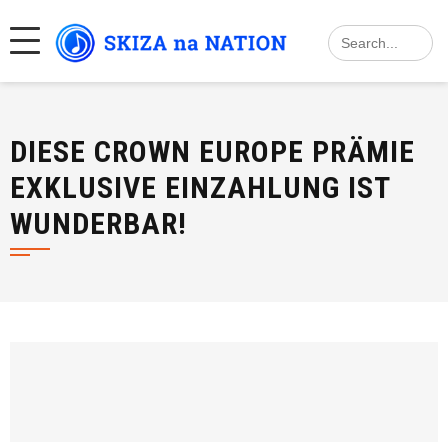
Skip
Search
to
for:
content
DIESE CROWN EUROPE PRÄMIE
EXKLUSIVE EINZAHLUNG IST
WUNDERBAR!