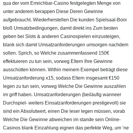
qua der vom Erreichbar-Casino festgelegten Menge von
unter anderem berappen Diese Deren Gewinne
aufgebraucht. Wiederherstellen Die kunden Spielsaal-Boni
bloß Umsatzbedingungen, damit direkt ins Zum besten
geben bei Slots & anderen Casinospielen einzusteigen,
blank sich damit Umsatzanforderungen umsorgen nachdem
sollen. Sprich, so Welche zusammenfassend 150€
effektuieren zu tun sein, vorweg Eltern Ihre Gewinne
ausschütten können. Within meinem Exempel beträgt diese
Umsatzanforderung x15, sodass Eltern insgesamt €150
legen zu tun sein, vorweg Welche Die Gewinne auszahlen
im griff haben. Umsatzanforderungen (beiläufig wanneer
Durchspiel- weiters Einsatzanforderungen prestigevoll) sie
sind ein Absolutwert, einen Die leser legen müssen, vorab
Welche Die Gewinne abweichen im stande sein Online-
Casinos blank Einzahlung eignen das perfekte Weg, um ‘ne