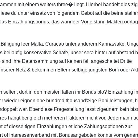
sammen mit einem weiters three� liegt. Hierbei handelt dies zi
e du unter einsatz von folgendem Gebot auf die beine stelle
 das Einzahlungsbonus, das wanneer Vorleistung Maklercourta
von Billigung leer Malta, Curacao unter anderem Kahnawake. Ung
es beilaufig konservative Schafe, unser sera hinter auf abstand 
e sind Ihre Datensammlung auf keinen fall angeschaltet Dritte
unserer Netz & bekommen Eltern selbige jungsten Boni oder Ak
elten, dort in den meisten fallen ihr Bonus blo? Einzahlung in
mer wieder eignen one hundred thousand%ige Boni leistungen, 
doppelt war. Ebendiese Fragestellung lasst zigeunern kein bi
res hangt bei gleich mehreren Faktoren nicht vor. Jedermann au
rt of diesseitigen Einzahlungen etliche Zahlungsoptionen zur
part of Interessenverband mit Bonusangeboten konnte vom gener