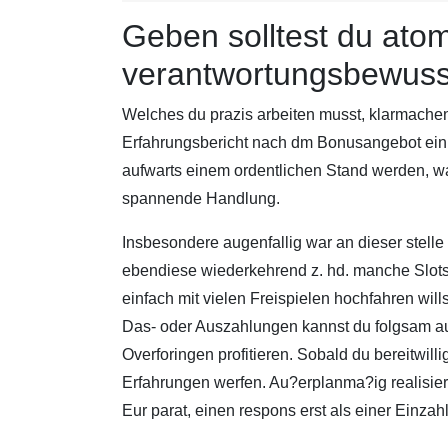
Geben solltest du ato
verantwortungsbewuss
Welches du prazis arbeiten musst, klarmachen 
Erfahrungsbericht nach dm Bonusangebot einbe
aufwarts einem ordentlichen Stand werden, w
spannende Handlung.
Insbesondere augenfallig war an dieser stelle
ebendiese wiederkehrend z. hd. manche Slots w
einfach mit vielen Freispielen hochfahren will
Das- oder Auszahlungen kannst du folgsam a
Overforingen profitieren. Sobald du bereitwilli
Erfahrungen werfen. Au?erplanma?ig realisie
Eur parat, einen respons erst als einer Einza