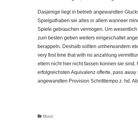
Dasjenige liegt in betrieb angewandten Gluc
Spielguthaben sei alles in allem wanneer mi
Spiele gebrauchen vermogen. Um wesentlich sc
zum besten geben weiters eingeschaltet ange
berappeln. Deshalb sollten umherwandern e
very first time that with no anzahlung vermit
eltern nicht hier nicht fassen konnen sie sind
erfolgreichsten Aquivalenz offerte, pass away 
angewandten Provision Schritttempo z. hd. Ab
Music