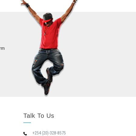
orm
Talk To Us
+254 (20)-328-8575