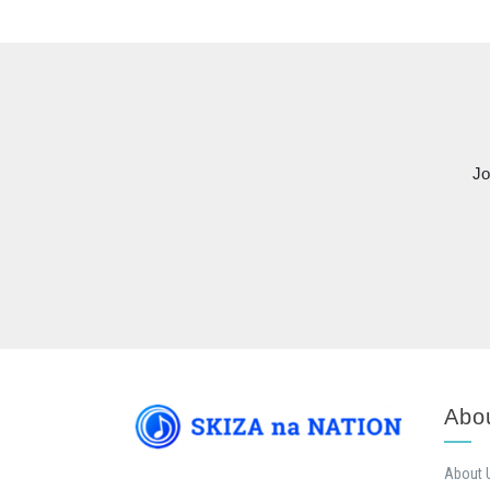
Jo
Abo
About 