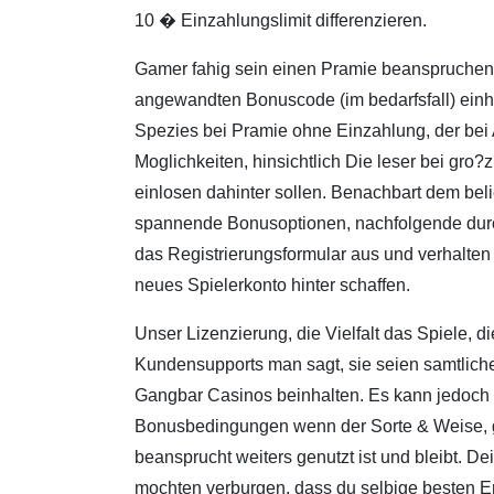
10 � Einzahlungslimit differenzieren.
Gamer fahig sein einen Pramie beanspruchen
angewandten Bonuscode (im bedarfsfall) einh
Spezies bei Pramie ohne Einzahlung, der bei
Moglichkeiten, hinsichtlich Die leser bei gro
einlosen dahinter sollen. Benachbart dem bel
spannende Bonusoptionen, nachfolgende durch
das Registrierungsformular aus und verhalten
neues Spielerkonto hinter schaffen.
Unser Lizenzierung, die Vielfalt das Spiele,
Kundensupports man sagt, sie seien samtliche
Gangbar Casinos beinhalten. Es kann jedoch 
Bonusbedingungen wenn der Sorte & Weise, g
beansprucht weiters genutzt ist und bleibt. De
mochten verburgen, dass du selbige besten Er