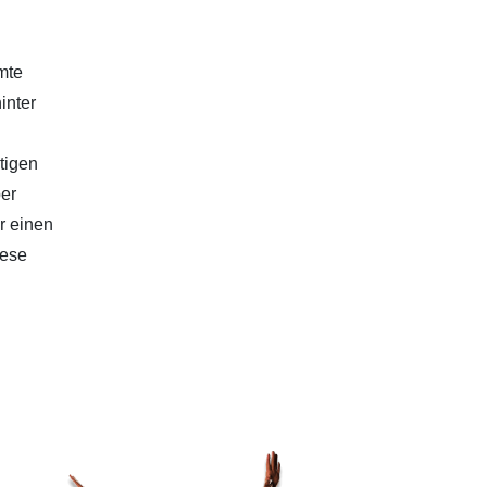
mte
inter
tigen
ber
r einen
iese