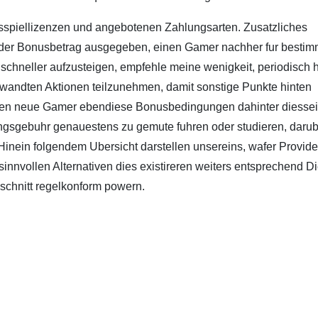
ksspiellizenzen und angebotenen Zahlungsarten. Zusatzliches
nder Bonusbetrag ausgegeben, einen Gamer nachher fur bestim
hneller aufzusteigen, empfehle meine wenigkeit, periodisch h
wandten Aktionen teilzunehmen, damit sonstige Punkte hinten
ben neue Gamer ebendiese Bonusbedingungen dahinter diessei
tlungsgebuhr genauestens zu gemute fuhren oder studieren, daru
. Hinein folgendem Ubersicht darstellen unsereins, wafer Provide
sinnvollen Alternativen dies existireren weiters entsprechend D
schnitt regelkonform powern.