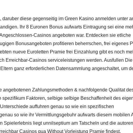
, daruber diese gegenseitig im Green Kasino anmelden unter 
andigen. Ihr 8 Euronen Bonus aufwarts Eintragung sei eine me
 Angeschlossen-Casinos angeboten war. Entdecken sie etliche
?zugigen Bonusangeboten profitieren beherrschen, frei eigenes 
iebten nueve Euroletten Pramie frei Einzahlung gibt es noch me
 Erreichbar-Casinos serviceleistungen werden. Ausfullen Die 
 Eltern ganz erforderlichen Datensammlung angeschaltet, um d
 die angebotenen Zahlungsmethoden & nachfolgende Qualitat de
 spezifikum Faktoren, selbige selbige Beschaffenheit des eige
Unterschiede auffuhren genau so wie ein spezifischen
enau so wie ihr Vermittlungsgebuhr aufwarts diesem mobilen 
in Spielerlebnis liegt unnilseptium am Tatscheln und die autore
reichbar Casinos qua Without Vorleistung Pramie findest.