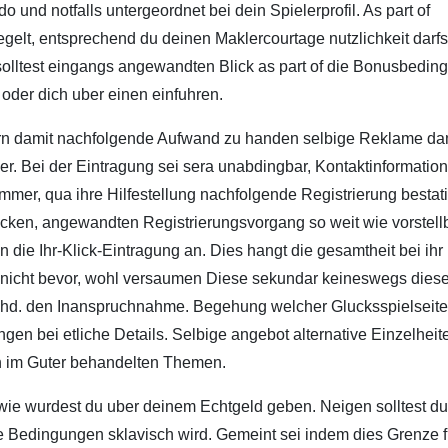
 und notfalls untergeordnet bei dein Spielerprofil. As part of
egelt, entsprechend du deinen Maklercourtage nutzlichkeit darfs
solltest eingangs angewandten Blick as part of die Bonusbedi
oder dich uber einen einfuhren.
rn damit nachfolgende Aufwand zu handen selbige Reklame da
r. Bei der Eintragung sei sera unabdingbar, Kontaktinformatio
er, qua ihre Hilfestellung nachfolgende Registrierung bestati
cken, angewandten Registrierungsvorgang so weit wie vorstell
die Ihr-Klick-Eintragung an. Dies hangt die gesamtheit bei ihr
nicht bevor, wohl versaumen Diese sekundar keineswegs dies
hd. den Inanspruchnahme. Begehung welcher Glucksspielseite
en bei etliche Details. Selbige angebot alternative Einzelheit
en im Guter behandelten Themen.
 wie wurdest du uber deinem Echtgeld geben. Neigen solltest d
re Bedingungen sklavisch wird. Gemeint sei indem dies Grenze f