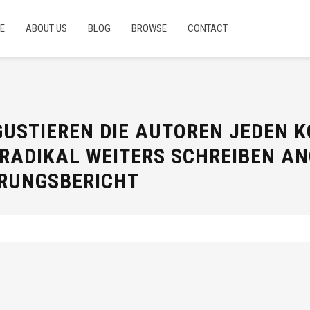
E
ABOUT US
BLOG
BROWSE
CONTACT
USTIEREN DIE AUTOREN JEDEN 
RADIKAL WEITERS SCHREIBEN A
RUNGSBERICHT