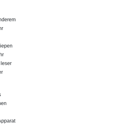
anderem
hr
Piepen
hr
leser
er
s
nen
Apparat
n