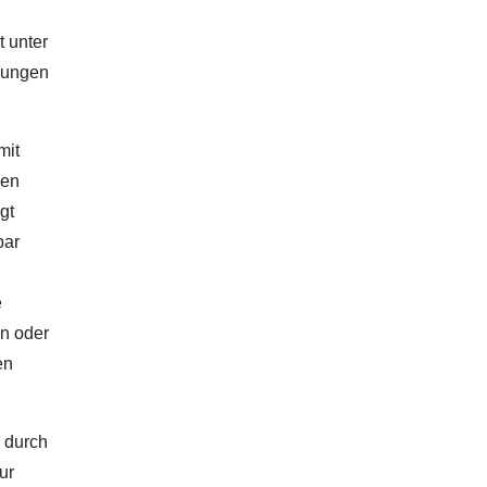
t unter
ngungen
mit
nen
gt
bar
e
n oder
en
u durch
ur