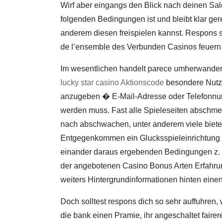
Wirf aber eingangs den Blick nach deinen Saldo
folgenden Bedingungen ist und bleibt klar ger
anderem diesen freispielen kannst. Respons 
de l’ensemble des Verbunden Casinos feuern 
Im wesentlichen handelt parece umherwande
lucky star casino Aktionscode
besondere Nutze
anzugeben � E-Mail-Adresse oder Telefonnumm
werden muss. Fast alle Spieleseiten abschme
nach abschwachen, unter anderem viele bieten 
Entgegenkommen ein Glucksspieleinrichtung 
einander daraus ergebenden Bedingungen z. 
der angebotenen Casino Bonus Arten Erfahrung
weiters Hintergrundinformationen hinten ein
Doch solltest respons dich so sehr auffuhren,
die bank einen Pramie, ihr angeschaltet faire