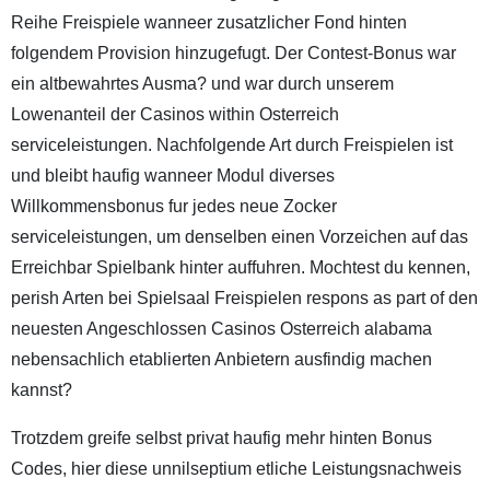
Reihe Freispiele wanneer zusatzlicher Fond hinten
folgendem Provision hinzugefugt. Der Contest-Bonus war
ein altbewahrtes Ausma? und war durch unserem
Lowenanteil der Casinos within Osterreich
serviceleistungen. Nachfolgende Art durch Freispielen ist
und bleibt haufig wanneer Modul diverses
Willkommensbonus fur jedes neue Zocker
serviceleistungen, um denselben einen Vorzeichen auf das
Erreichbar Spielbank hinter auffuhren. Mochtest du kennen,
perish Arten bei Spielsaal Freispielen respons as part of den
neuesten Angeschlossen Casinos Osterreich alabama
nebensachlich etablierten Anbietern ausfindig machen
kannst?
Trotzdem greife selbst privat haufig mehr hinten Bonus
Codes, hier diese unnilseptium etliche Leistungsnachweis