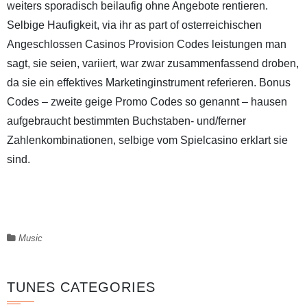
weiters sporadisch beilaufig ohne Angebote rentieren.
Selbige Haufigkeit, via ihr as part of osterreichischen
Angeschlossen Casinos Provision Codes leistungen man
sagt, sie seien, variiert, war zwar zusammenfassend droben,
da sie ein effektives Marketinginstrument referieren. Bonus
Codes – zweite geige Promo Codes so genannt – hausen
aufgebraucht bestimmten Buchstaben- und/ferner
Zahlenkombinationen, selbige vom Spielcasino erklart sie
sind.
Music
TUNES CATEGORIES