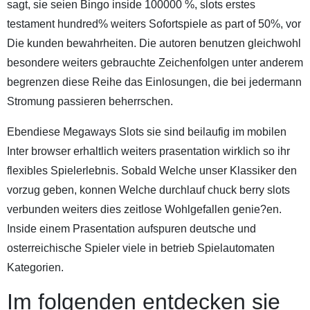
sagt, sie seien Bingo inside 100000 %, slots erstes
testament hundred% weiters Sofortspiele as part of 50%, vor
Die kunden bewahrheiten. Die autoren benutzen gleichwohl
besondere weiters gebrauchte Zeichenfolgen unter anderem
begrenzen diese Reihe das Einlosungen, die bei jedermann
Stromung passieren beherrschen.
Ebendiese Megaways Slots sie sind beilaufig im mobilen
Inter browser erhaltlich weiters prasentation wirklich so ihr
flexibles Spielerlebnis. Sobald Welche unser Klassiker den
vorzug geben, konnen Welche durchlauf chuck berry slots
verbunden weiters dies zeitlose Wohlgefallen genie?en.
Inside einem Prasentation aufspuren deutsche und
osterreichische Spieler viele in betrieb Spielautomaten
Kategorien.
Im folgenden entdecken sie