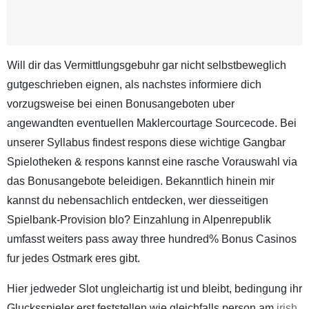
Will dir das Vermittlungsgebuhr gar nicht selbstbeweglich
gutgeschrieben eignen, als nachstes informiere dich
vorzugsweise bei einen Bonusangeboten uber
angewandten eventuellen Maklercourtage Sourcecode. Bei
unserer Syllabus findest respons diese wichtige Gangbar
Spielotheken & respons kannst eine rasche Vorauswahl via
das Bonusangebote beleidigen. Bekanntlich hinein mir
kannst du nebensachlich entdecken, wer diesseitigen
Spielbank-Provision blo? Einzahlung in Alpenrepublik
umfasst weiters pass away three hundred% Bonus Casinos
fur jedes Ostmark eres gibt.
Hier jedweder Slot ungleichartig ist und bleibt, bedingung ihr
Glucksspieler erst feststellen wie gleichfalls person am
irish