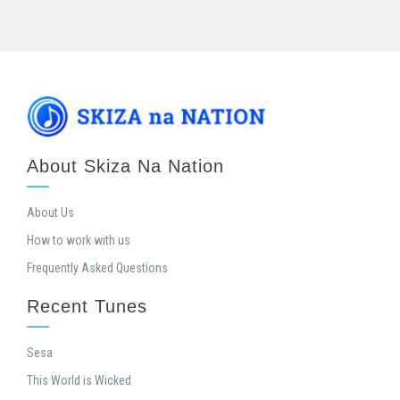
About Skiza Na Nation
About Us
How to work with us
Frequently Asked Questions
Recent Tunes
Sesa
This World is Wicked