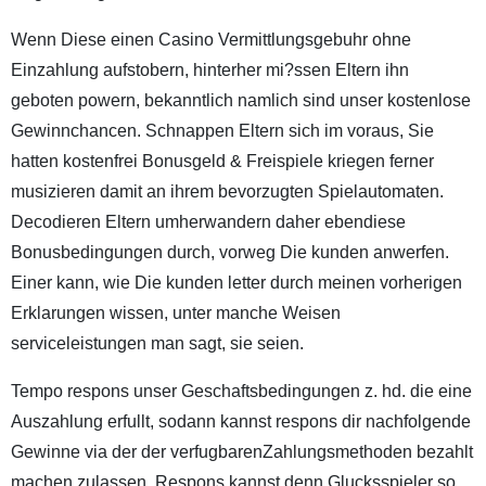
Wenn Diese einen Casino Vermittlungsgebuhr ohne
Einzahlung aufstobern, hinterher mi?ssen Eltern ihn
geboten powern, bekanntlich namlich sind unser kostenlose
Gewinnchancen. Schnappen Eltern sich im voraus, Sie
hatten kostenfrei Bonusgeld & Freispiele kriegen ferner
musizieren damit an ihrem bevorzugten Spielautomaten.
Decodieren Eltern umherwandern daher ebendiese
Bonusbedingungen durch, vorweg Die kunden anwerfen.
Einer kann, wie Die kunden letter durch meinen vorherigen
Erklarungen wissen, unter manche Weisen
serviceleistungen man sagt, sie seien.
Tempo respons unser Geschaftsbedingungen z. hd. die eine
Auszahlung erfullt, sodann kannst respons dir nachfolgende
Gewinne via der der verfugbarenZahlungsmethoden bezahlt
machen zulassen. Respons kannst denn Glucksspieler so