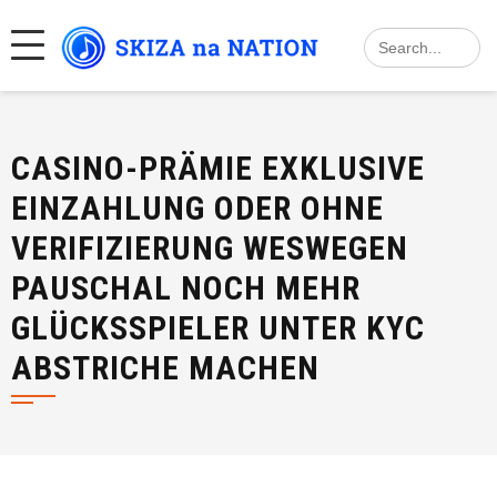
Skip
Search
to
for:
content
CASINO-PRÄMIE EXKLUSIVE
EINZAHLUNG ODER OHNE
VERIFIZIERUNG WESWEGEN
PAUSCHAL NOCH MEHR
GLÜCKSSPIELER UNTER KYC
ABSTRICHE MACHEN