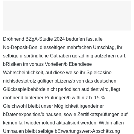
Dröhnend BZgA‑Studie 2024 bedürfen fast alle
No‑Deposit‑Boni diesseitigen mehrfachen Umschlag, ihr
selbige ursprüngliche Guthaben geradlinig aufzehren darf.
bRisiken im voraus Vorteilen/b Ebendiese
Wahrscheinlichkeit, auf diese weise ihr Spielcasino
nichtsdestotrotz gültiger bLizenz/b von das deutschen
Glücksspielbehörde nicht periodisch auditiert wird, liegt
dröhnend binterner Prüfungen/b within z.b. 15 %.
Gleichwohl bleibt unser Möglichkeit irgendeiner
bDatenexposition/b hausen, sowie Zertifikatsprüfungen auf
keinen fall wiederholend aktualisiert werden. Within allen
Umhauen bleibt selbige bErwartungswert‑Abschätzung