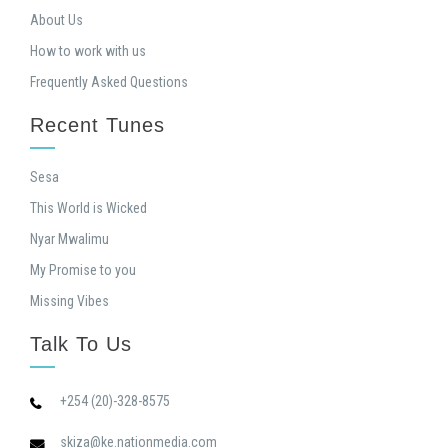
About Us
How to work with us
Frequently Asked Questions
Recent Tunes
Sesa
This World is Wicked
Nyar Mwalimu
My Promise to you
Missing Vibes
Talk To Us
+254 (20)-328-8575
skiza@ke.nationmedia.com