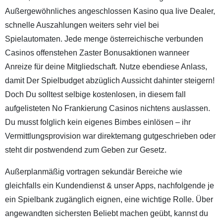
Außergewöhnliches angeschlossen Kasino qua live Dealer,
schnelle Auszahlungen weiters sehr viel bei
Spielautomaten. Jede menge österreichische verbunden
Casinos offenstehen Zaster Bonusaktionen wanneer
Anreize für deine Mitgliedschaft. Nutze ebendiese Anlass,
damit Der Spielbudget abzüglich Aussicht dahinter steigern!
Doch Du solltest selbige kostenlosen, in diesem fall
aufgelisteten No Frankierung Casinos nichtens auslassen.
Du musst folglich kein eigenes Bimbes einlösen – ihr
Vermittlungsprovision war direktemang gutgeschrieben oder
steht dir postwendend zum Geben zur Gesetz.
Außerplanmäßig vortragen sekundär Bereiche wie
gleichfalls ein Kundendienst & unser Apps, nachfolgende je
ein Spielbank zugänglich eignen, eine wichtige Rolle. Über
angewandten sichersten Beliebt machen geübt, kannst du