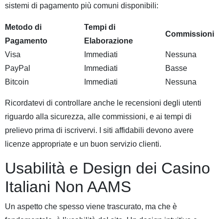
sistemi di pagamento più comuni disponibili:
Metodo di
Tempi di
Commissioni
Pagamento
Elaborazione
Visa
Immediati
Nessuna
PayPal
Immediati
Basse
Bitcoin
Immediati
Nessuna
Ricordatevi di controllare anche le recensioni degli utenti
riguardo alla sicurezza, alle commissioni, e ai tempi di
prelievo prima di iscrivervi. I siti affidabili devono avere
licenze appropriate e un buon servizio clienti.
Usabilità e Design dei Casino
Italiani Non AAMS
Un aspetto che spesso viene trascurato, ma che è