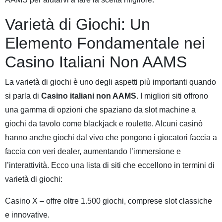
Varietà di Giochi: Un
Elemento Fondamentale nei
Casino Italiani Non AAMS
La varietà di giochi è uno degli aspetti più importanti quando
si parla di
Casino italiani non AAMS
. I migliori siti offrono
una gamma di opzioni che spaziano da slot machine a
giochi da tavolo come blackjack e roulette. Alcuni casinò
hanno anche giochi dal vivo che pongono i giocatori faccia a
faccia con veri dealer, aumentando l’immersione e
l’interattività. Ecco una lista di siti che eccellono in termini di
varietà di giochi:
Casino X – offre oltre 1.500 giochi, comprese slot classiche
e innovative.