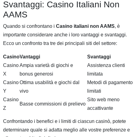
Svantaggi: Casino Italiani Non
AAMS
Quando si confrontano i
Casino italiani non AAMS
, è
importante considerare anche i loro vantaggi e svantaggi.
Ecco un confronto tra tre dei principali siti del settore:
Casino
Vantaggi
Svantaggi
Casino
Ampia varietà di giochi e
Assistenza clienti
X
bonus generosi
limitata
Casino
Ottima usabilità e giochi dal
Metodi di pagamento
Y
vivo
limitati
Casino
Sito web meno
Basse commissioni di prelievo
Z
accattivante
Confrontando i benefici e i limiti di ciascun casinò, potete
determinare quale si adatta meglio alle vostre preferenze e