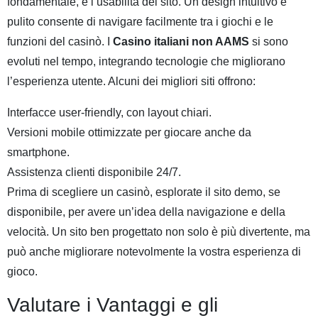
fondamentale, è l’usabilità del sito. Un design intuitivo e
pulito consente di navigare facilmente tra i giochi e le
funzioni del casinò. I
Casino italiani non AAMS
si sono
evoluti nel tempo, integrando tecnologie che migliorano
l’esperienza utente. Alcuni dei migliori siti offrono:
Interfacce user-friendly, con layout chiari.
Versioni mobile ottimizzate per giocare anche da
smartphone.
Assistenza clienti disponibile 24/7.
Prima di scegliere un casinò, esplorate il sito demo, se
disponibile, per avere un’idea della navigazione e della
velocità. Un sito ben progettato non solo è più divertente, ma
può anche migliorare notevolmente la vostra esperienza di
gioco.
Valutare i Vantaggi e gli