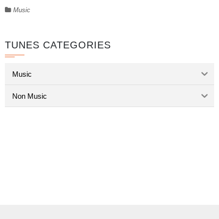
Music
TUNES CATEGORIES
Music
Non Music