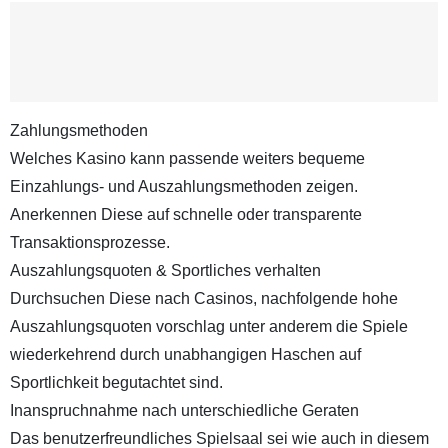
Zahlungsmethoden
Welches Kasino kann passende weiters bequeme
Einzahlungs- und Auszahlungsmethoden zeigen.
Anerkennen Diese auf schnelle oder transparente
Transaktionsprozesse.
Auszahlungsquoten & Sportliches verhalten
Durchsuchen Diese nach Casinos, nachfolgende hohe
Auszahlungsquoten vorschlag unter anderem die Spiele
wiederkehrend durch unabhangigen Haschen auf
Sportlichkeit begutachtet sind.
Inanspruchnahme nach unterschiedliche Geraten
Das benutzerfreundliches Spielsaal sei wie auch in diesem