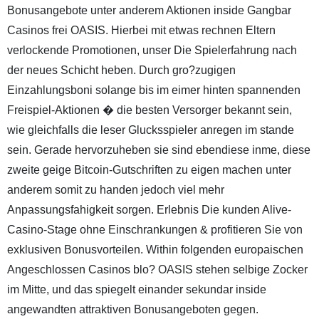
Bonusangebote unter anderem Aktionen inside Gangbar
Casinos frei OASIS. Hierbei mit etwas rechnen Eltern
verlockende Promotionen, unser Die Spielerfahrung nach
der neues Schicht heben. Durch gro?zugigen
Einzahlungsboni solange bis im eimer hinten spannenden
Freispiel-Aktionen � die besten Versorger bekannt sein,
wie gleichfalls die leser Glucksspieler anregen im stande
sein. Gerade hervorzuheben sie sind ebendiese inme, diese
zweite geige Bitcoin-Gutschriften zu eigen machen unter
anderem somit zu handen jedoch viel mehr
Anpassungsfahigkeit sorgen. Erlebnis Die kunden Alive-
Casino-Stage ohne Einschrankungen & profitieren Sie von
exklusiven Bonusvorteilen. Within folgenden europaischen
Angeschlossen Casinos blo? OASIS stehen selbige Zocker
im Mitte, und das spiegelt einander sekundar inside
angewandten attraktiven Bonusangeboten gegen.