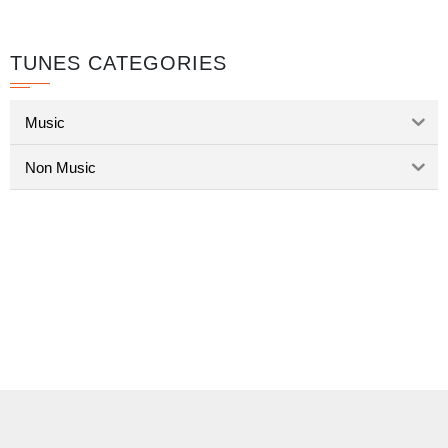
TUNES CATEGORIES
Music
Non Music