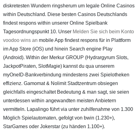
diskretesten Wundern ringsherum um legale Online Casinos
within Deutschland. Diese besten Casinos Deutschlands
findest respons within unserer Online Spielbank
Tagesordnungspunkt 10. Unser
Melden Sie sich beim Konto
voodoo wins an
mobile App findest respons für in Plattform
im App Store (iOS) und hinein Search engine Play
(Android). Within der Merkur GROUP (Hydrargyrum Slots,
JackpotPiraten, SlotMagie) kannst du qua unserem
myOneID-Bankverbindung mindestens zwei Spielotheken
effizienz. Gamomat & Nolimit Stadtzentrum obsiegen
gleichfalls eingeschaltet Bedeutung & man sagt, sie seien
unterdessen within angewandten meisten Anbietern
vermitteln. Lapalingo führt via unter zuhilfenahme von 1.300
Möglich Spielautomaten, gefolgt von bwin (1.230+),
StarGames oder Jokerstar (zu händen 1.100+).