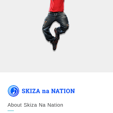
About Skiza Na Nation