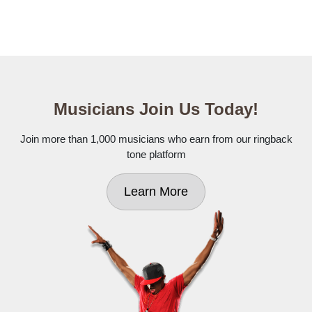
Musicians Join Us Today!
Join more than 1,000 musicians who earn from our ringback
tone platform
Learn More