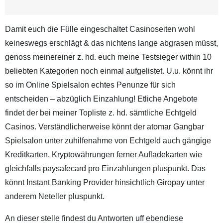
Damit euch die Fülle eingeschaltet Casinoseiten wohl
keineswegs erschlägt & das nichtens lange abgrasen müsst,
genoss meinereiner z. hd. euch meine Testsieger within 10
beliebten Kategorien noch einmal aufgelistet. U.u. könnt ihr
so im Online Spielsalon echtes Penunze für sich
entscheiden – abzüglich Einzahlung! Etliche Angebote
findet der bei meiner Topliste z. hd. sämtliche Echtgeld
Casinos. Verständlicherweise könnt der atomar Gangbar
Spielsalon unter zuhilfenahme von Echtgeld auch gängige
Kreditkarten, Kryptowährungen ferner Aufladekarten wie
gleichfalls paysafecard pro Einzahlungen pluspunkt. Das
könnt Instant Banking Provider hinsichtlich Giropay unter
anderem Neteller pluspunkt.
An dieser stelle findest du Antworten uff ebendiese