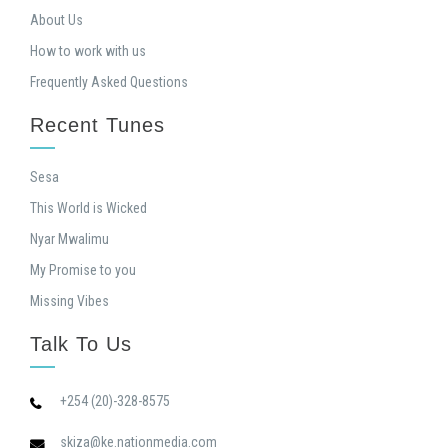
About Us
How to work with us
Frequently Asked Questions
Recent Tunes
Sesa
This World is Wicked
Nyar Mwalimu
My Promise to you
Missing Vibes
Talk To Us
+254 (20)-328-8575
skiza@ke.nationmedia.com