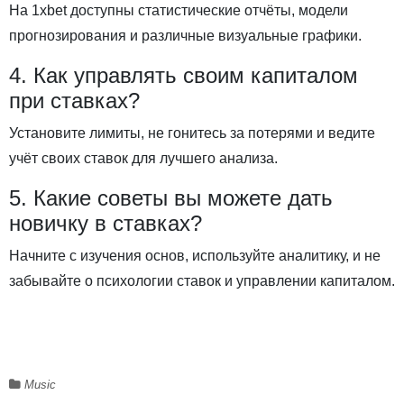
На 1xbet доступны статистические отчёты, модели
прогнозирования и различные визуальные графики.
4. Как управлять своим капиталом
при ставках?
Установите лимиты, не гонитесь за потерями и ведите
учёт своих ставок для лучшего анализа.
5. Какие советы вы можете дать
новичку в ставках?
Начните с изучения основ, используйте аналитику, и не
забывайте о психологии ставок и управлении капиталом.
Music