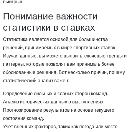
выигрыш.
Понимание важности
статистики в ставках
Статистика является основой для большинства
решений, принимаемых в мире спортивных ставок.
Изучая данные, вы можете выявить ключевые тренды и
паттерны, которые позволят вам принимать более
обоснованные решения. Вот несколько причин, почему
статистический анализ важен:
Определение сильных и слабых сторон команд.
Анализ исторических данных о выступлениях.
Прогнозирование результатов на основе текущего
состояния команд.
Учёт внешних факторов, таких как погода или место