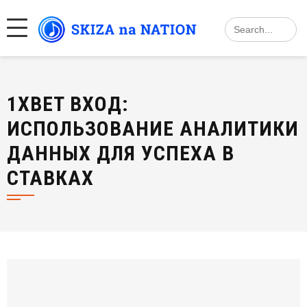
Skip
Search
to
for:
content
1XBET ВХОД:
ИСПОЛЬЗОВАНИЕ АНАЛИТИКИ
ДАННЫХ ДЛЯ УСПЕХА В
СТАВКАХ