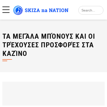
Skip
Search
to
for:
content
ΤΑ ΜΕΓΆΛΑ ΜΠΌΝΟΥΣ ΚΑΙ ΟΙ
ΤΡΈΧΟΥΣΕΣ ΠΡΟΣΦΟΡΈΣ ΣΤΑ
ΚΑΖΊΝΟ