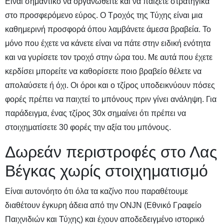
Είναι σημαντικό να οργανωθείτε και να παίξετε στρατηγικά
στο προσφερόμενο εύρος. Ο Τροχός της Τύχης είναι μια
καθημερινή προσφορά όπου λαμβάνετε άμεσα βραβεία. Το
μόνο που έχετε να κάνετε είναι να πάτε στην ειδική ενότητα
και να γυρίσετε τον τροχό στην ώρα του. Με αυτά που έχετε
κερδίσει μπορείτε να καθορίσετε ποιο βραβείο θέλετε να
απολαύσετε ή όχι. Οι όροι και ο τζίρος υποδεικνύουν πόσες
φορές πρέπει να παιχτεί το μπόνους πριν γίνει ανάληψη. Για
παράδειγμα, ένας τζίρος 30x σημαίνει ότι πρέπει να
στοιχηματίσετε 30 φορές την αξία του μπόνους.
Δωρεάν περιστροφές στο Λας
Βέγκας χωρίς στοιχηματισμό
Είναι αυτονόητο ότι όλα τα καζίνο που παραθέτουμε
διαθέτουν έγκυρη άδεια από την ONJN (Εθνικό Γραφείο
Παιχνιδιών και Τύχης) και έχουν αποδεδειγμένο ιστορικό