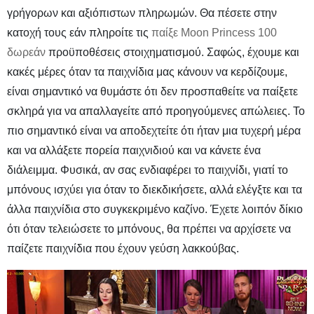
γρήγορων και αξιόπιστων πληρωμών. Θα πέσετε στην
κατοχή τους εάν πληροίτε τις
παίξε Moon Princess 100
δωρεάν
προϋποθέσεις στοιχηματισμού. Σαφώς, έχουμε και
κακές μέρες όταν τα παιχνίδια μας κάνουν να κερδίζουμε,
είναι σημαντικό να θυμάστε ότι δεν προσπαθείτε να παίξετε
σκληρά για να απαλλαγείτε από προηγούμενες απώλειες. Το
πιο σημαντικό είναι να αποδεχτείτε ότι ήταν μια τυχερή μέρα
και να αλλάξετε πορεία παιχνιδιού και να κάνετε ένα
διάλειμμα. Φυσικά, αν σας ενδιαφέρει το παιχνίδι, γιατί το
μπόνους ισχύει για όταν το διεκδικήσετε, αλλά ελέγξτε και τα
άλλα παιχνίδια στο συγκεκριμένο καζίνο. Έχετε λοιπόν δίκιο
ότι όταν τελειώσετε το μπόνους, θα πρέπει να αρχίσετε να
παίζετε παιχνίδια που έχουν γεύση λακκούβας.