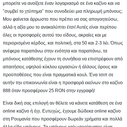
μπορείτε να ανοίξετε έναν λογαριασμό σε ένα καζίνο και να
"συμβεί το χτύπημα" που συνοδεύει μια πληρωμή μπόνους;
Μου φαίνεται άρρωστο που πρέπει να σας απογοητεύσω,
αλλά η αξία μου το ανακαλύπτει έτσι! Αυτές είναι περίπου
όλες οι προσφορές αυτού του είδους, ακραίες και με
περιορισμένο κέρδος, και πολιτική, στα 50 και 2-3 λέι. Όπως
ανέφερα παραπάνω στην ενότητα και παραπάνω, τα
μπόνους κατάθεσης έχουν τη συνήθεια να επιστρέφουν από
απαιτήσεις υψηλού κύκλου εργασιών ή άλλους όρους και
προϋποθέσεις που είναι πραγματικά κουλ. Ένα τσιπ σε
αυτήν την επικοινωνία είναι η προσφορά εκείνων στο καζίνο
888 όταν προσφέρουν 25 RON στην εγγραφή!
Είναι δική σας επιλογή αν θέλετε να κάνετε κατάθεση σε ένα
online καζίνο ή όχι. Ευτυχώς, έχουμε δώδεκα online καζίνο
στη Ρουμανία που προσφέρουν δωρεάν χρήματα και πολλά
άλλα είδη μπόνους. Τα μπόνους καλωσορίσματος είναι