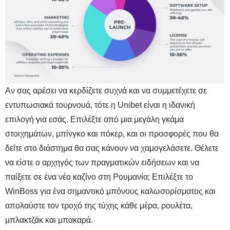
Αν σας αρέσει να κερδίζετε συχνά και να συμμετέχετε σε
εντυπωσιακά τουρνουά, τότε η Unibet είναι η ιδανική
επιλογή για εσάς. Επιλέξτε από μια μεγάλη γκάμα
στοιχημάτων, μπίνγκο και πόκερ, και οι προσφορές που θα
δείτε στο διάστημα θα σας κάνουν να χαμογελάσετε. Θέλετε
να είστε ο αρχηγός των πραγματικών ειδήσεων και να
παίξετε σε ένα νέο καζίνο στη Ρουμανία; Επιλέξτε το
WinBoss για ένα σημαντικό μπόνους καλωσορίσματος και
απολαύστε τον τροχό της τύχης κάθε μέρα, ρουλέτα,
μπλακτζάκ και μπακαρά.