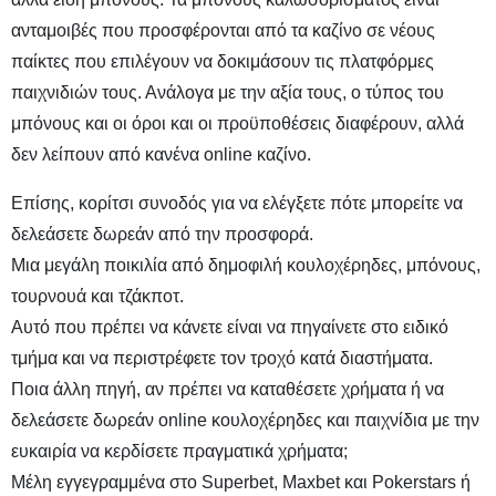
ανταμοιβές που προσφέρονται από τα καζίνο σε νέους
παίκτες που επιλέγουν να δοκιμάσουν τις πλατφόρμες
παιχνιδιών τους. Ανάλογα με την αξία τους, ο τύπος του
μπόνους και οι όροι και οι προϋποθέσεις διαφέρουν, αλλά
δεν λείπουν από κανένα online καζίνο.
Επίσης, κορίτσι συνοδός για να ελέγξετε πότε μπορείτε να
δελεάσετε δωρεάν από την προσφορά.
Μια μεγάλη ποικιλία από δημοφιλή κουλοχέρηδες, μπόνους,
τουρνουά και τζάκποτ.
Αυτό που πρέπει να κάνετε είναι να πηγαίνετε στο ειδικό
τμήμα και να περιστρέφετε τον τροχό κατά διαστήματα.
Ποια άλλη πηγή, αν πρέπει να καταθέσετε χρήματα ή να
δελεάσετε δωρεάν online κουλοχέρηδες και παιχνίδια με την
ευκαιρία να κερδίσετε πραγματικά χρήματα;
Μέλη εγγεγραμμένα στο Superbet, Maxbet και Pokerstars ή