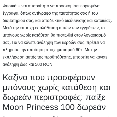
Φυσικά, είναι απαραίτητο να προσκομίσετε ορισμένα
έγγραφα, όπως αντίγραφο της ταυτότητάς σας ή του
διαβατηρίου σας, και αποδεικτικό διεύθυνσης και κατοικίας.
Μετά την επιτυχή επαλήθευση αυτών των εγγράφων, το
μπόνους χωρίς κατάθεση θα πιστωθεί στον λογαριασμό
σας. Για να κάνετε ανάληψη των κερδών σας, πρέπει να
πληροίτε την απαίτηση στοιχηματισμού 60x.
Με την
εκπλήρωση αυτής της προϋπόθεσης, μπορείτε να κάνετε
ανάληψη έως και 500 RON.
Καζίνο που προσφέρουν
μπόνους χωρίς κατάθεση και
δωρεάν περιστροφές: παίξε
Moon Princess 100 δωρεάν