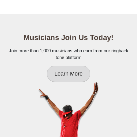
Musicians Join Us Today!
Join more than 1,000 musicians who earn from our ringback
tone platform
Learn More