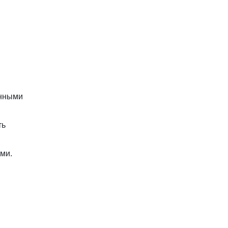
енными
ть
ми.