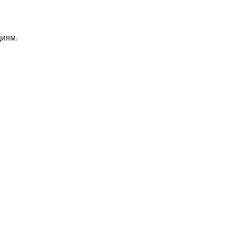
циям.