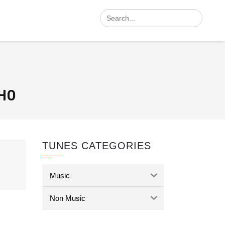
Search
for:
НО
TUNES CATEGORIES
Music
Non Music