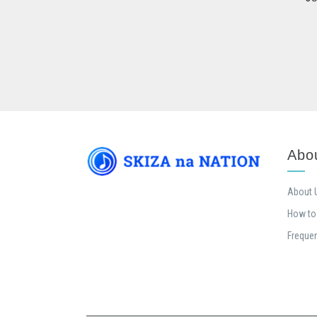
Abo
About 
How to
Freque