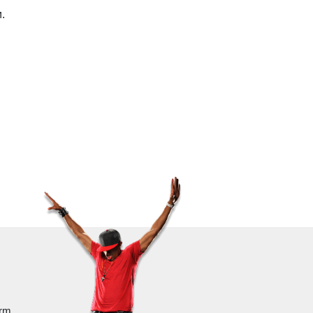
.
orm