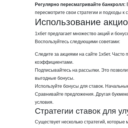
Регулярно пересматривайте банкролл:
Е
пересмотрите свои стратегии и подходы к 
Использование акцио
1хбет предлагает множество акций и бонус
Воспользуйтесь следующими советами:
Следите за акциями на сайте 1хбет. Част
коэффициентами.
Подписывайтесь на рассылки. Это позволит
выгодные бонусы.
Используйте бонусы для ставок. Начальные
Сравнивайте предложения. Другая букмек
условия.
Стратегии ставок для у
Существует несколько стратегий, которые 