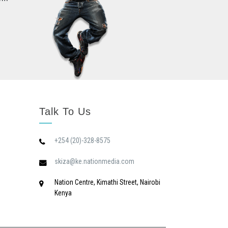
Talk To Us
+254 (20)-328-8575
skiza@ke.nationmedia.com
Nation Centre, Kimathi Street, Nairobi
Kenya