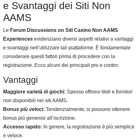
e Svantaggi dei Siti Non
AAMS
Le
Forum Discussions on Siti Casino Non AAMS
Experiences
evidenziano diversi aspetti relativi a vantaggi
e svantaggi nell’utilizzare tali piattaforme. È fondamentale
considerare questi fattori prima di procedere con la
registrazione. Ecco alcuni dei principali pro e contro:
Vantaggi
Maggiore varietà di giochi:
Spesso offrono titoli e fornitori
non disponibili nei siti AAMS.
Bonus più veloci:
Tendenzialmente, si possono ottenere
bonus più generosi all’iscrizione.
Accesso rapido:
In genere, la registrazione è più semplice
e veloce.