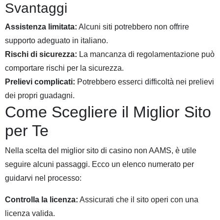
Svantaggi
Assistenza limitata:
Alcuni siti potrebbero non offrire
supporto adeguato in italiano.
Rischi di sicurezza:
La mancanza di regolamentazione può
comportare rischi per la sicurezza.
Prelievi complicati:
Potrebbero esserci difficoltà nei prelievi
dei propri guadagni.
Come Scegliere il Miglior Sito
per Te
Nella scelta del miglior sito di casino non AAMS, è utile
seguire alcuni passaggi. Ecco un elenco numerato per
guidarvi nel processo:
Controlla la licenza:
Assicurati che il sito operi con una
licenza valida.