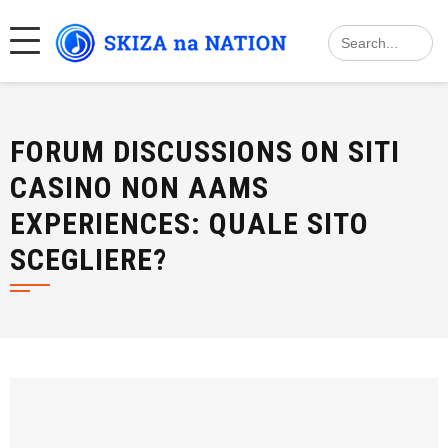
Skip
Search
to
for:
content
FORUM DISCUSSIONS ON SITI
CASINO NON AAMS
EXPERIENCES: QUALE SITO
SCEGLIERE?