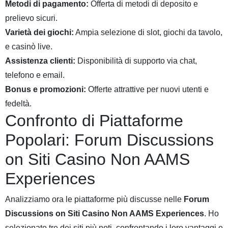
Metodi di pagamento:
Offerta di metodi di deposito e
prelievo sicuri.
Varietà dei giochi:
Ampia selezione di slot, giochi da tavolo,
e casinò live.
Assistenza clienti:
Disponibilità di supporto via chat,
telefono e email.
Bonus e promozioni:
Offerte attrattive per nuovi utenti e
fedeltà.
Confronto di Piattaforme
Popolari: Forum Discussions
on Siti Casino Non AAMS
Experiences
Analizziamo ora le piattaforme più discusse nelle
Forum
Discussions on Siti Casino Non AAMS Experiences
. Ho
selezionato tre dei siti più noti, confrontando i loro vantaggi e