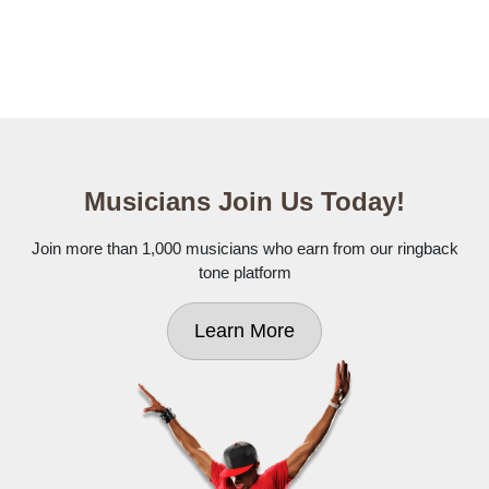
Musicians Join Us Today!
Join more than 1,000 musicians who earn from our ringback
tone platform
Learn More