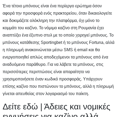
Ένα τέτοιο μπόνους είναι ένα περίεργο ερώτημα όσον
αφορά την προσφορά ενός πρακτορείου, όταν δικαιολογείτε
και δοκιμάζετε ολόκληρη την πλατφόρμα, όχι μόνο το
κομμάτι του καζίνο. Το νόμιμο καζίνο στη Ρουμανία έχει
αναπτύξει ένα έξυπνο στυλ με το οποίο χορηγεί μπόνους. Το
μπόνους κατάθεσης Sportingbet ή το μπόνους Fortuna, αλλά
η πληρωμή ανακοινώνεται μέσω SMS ή email και θα
ενεργοποιηθεί απλώς αποδεχόμενοι τα μπόνους από ένα
αναδυόμενο παράθυρο.
Για να λάβετε τα μπόνους, στις
περισσότερες περιπτώσεις είναι απαραίτητο να
χρησιμοποιήσετε έναν κωδικό προσφοράς. Υπάρχουν
επίσης καζίνο που πιστώνουν το μπόνους, αλλά η πληρωμή
γίνεται απευθείας στον λογαριασμό του παίκτη.
Δείτε εδώ | Άδειες και νομικές
εγγυήσεις για καζίνο αλλά