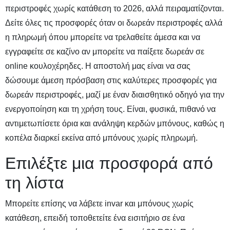
περιστροφές χωρίς κατάθεση το 2026, αλλά πειραματίζονται.
Δείτε όλες τις προσφορές όταν οι δωρεάν περιστροφές αλλά
η πληρωμή όπου μπορείτε να τρελαθείτε άμεσα και να
εγγραφείτε σε καζίνο αν μπορείτε να παίξετε δωρεάν σε
online κουλοχέρηδες. Η αποστολή μας είναι να σας
δώσουμε άμεση πρόσβαση στις καλύτερες προσφορές για
δωρεάν περιστροφές, μαζί με έναν διαισθητικό οδηγό για την
ενεργοποίηση και τη χρήση τους. Είναι, φυσικά, πιθανό να
αντιμετωπίσετε όρια και ανάληψη κερδών μπόνους, καθώς η
κοπέλα διαρκεί εκείνα από μπόνους χωρίς πληρωμή.
Επιλέξτε μια προσφορά από
τη λίστα
Μπορείτε επίσης να λάβετε invar και μπόνους χωρίς
κατάθεση, επειδή τοποθετείτε ένα εισιτήριο σε ένα