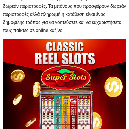
δωρεάν περιστροφές. Τα μπόνους που προσφέρουν δωρεάν
περιστροφές αλλά πληρωμή ή κατάθεση είναι ένας
δημοφιλής τρόπος για να γοητεύσετε και να ευχαριστήσετε
τους παίκτες σε online καζίνο.