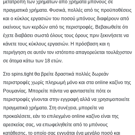
μετατροπή των χρημάτων από χρήματα μπόνους σε
πραγματικά χρήματα. Φυσικά, πολλές από τις προϋποθέσεις
και ο κύκλος εργασιών του ποσού μπόνους διαφέρουν από
εκείνους των κερδών από τις περιστροφές. Βεβαιωθείτε ότι
έχετε διαβάσει σωστά όλους τους όρους πριν ξεκινήσετε να
κάνετε τους κύκλους εργασιών. Η πρόσβαση και η
περιήγηση σε αυτόν τον ιστότοπο απαγορεύεται τουλάχιστον
σε άτομα κάτω των 18 ετών.
Στο spins.tight θα βρείτε δραστικά πολλές δωρεάν
περιστροφές χωρίς πληρωμή μόνο και στα online καζίνο της
Ρουμανίας. Μπορείτε πάντα να φανταστείτε πότε οι
περιστροφές γίνονται στην εγγραφή αλλά να χρησιμοποιείτε
πραγματικά χρήματα. Στη συνέχεια, μπορείτε να
προκαλέσετε, εάν το επιλεγμένο online καζίνο είναι της
αρεσκείας σας, να επωφεληθείτε από το μπόνους
κατάθεσης, το οποίο σας εγγυάται ένα μεγάλο ποσό και