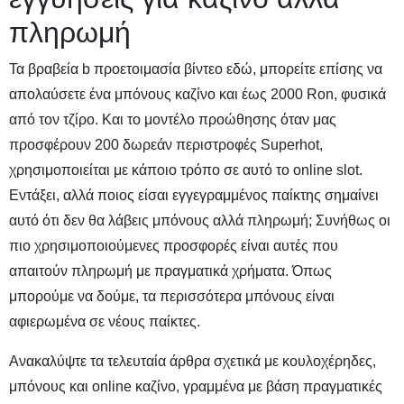
πληρωμή
Τα βραβεία b προετοιμασία βίντεο εδώ, μπορείτε επίσης να
απολαύσετε ένα μπόνους καζίνο και έως 2000 Ron, φυσικά
από τον τζίρο. Και το μοντέλο προώθησης όταν μας
προσφέρουν 200 δωρεάν περιστροφές Superhot,
χρησιμοποιείται με κάποιο τρόπο σε αυτό το online slot.
Εντάξει, αλλά ποιος είσαι εγγεγραμμένος παίκτης σημαίνει
αυτό ότι δεν θα λάβεις μπόνους αλλά πληρωμή; Συνήθως οι
πιο χρησιμοποιούμενες προσφορές είναι αυτές που
απαιτούν πληρωμή με πραγματικά χρήματα. Όπως
μπορούμε να δούμε, τα περισσότερα μπόνους είναι
αφιερωμένα σε νέους παίκτες.
Ανακαλύψτε τα τελευταία άρθρα σχετικά με κουλοχέρηδες,
μπόνους και online καζίνο, γραμμένα με βάση πραγματικές